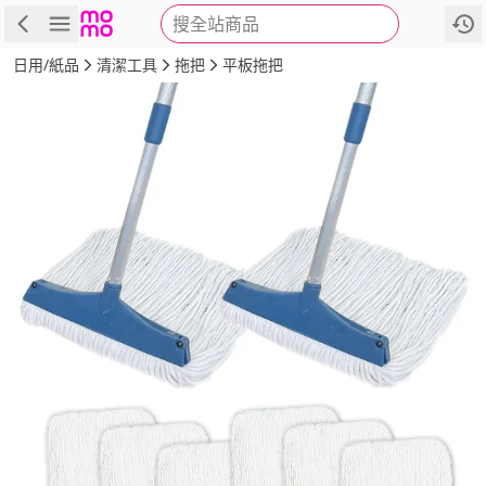
搜全站商品
商品
評價
詳情
規格
推薦
日用/紙品
清潔工具
拖把
平板拖把