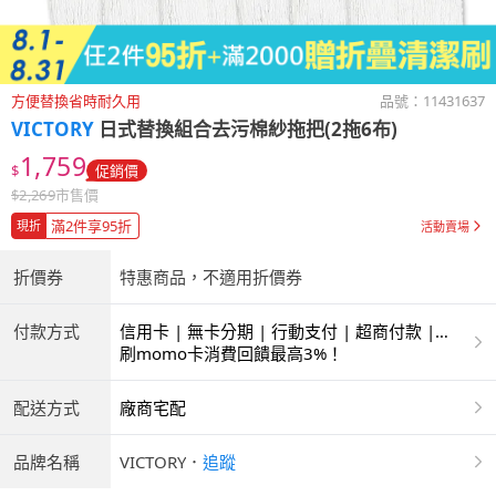
方便替換省時耐久用
品號：
11431637
VICTORY
日式替換組合去污棉紗拖把(2拖6布)
1,759
$
促銷價
$
2,269
市售價
滿2件享95折
現折
活動賣場
折價券
特惠商品，不適用折價券
付款方式
信用卡 | 無卡分期 | 行動支付 | 超商付款 |
ATM | 銀聯卡
刷momo卡消費回饋最高3%！
配送方式
廠商宅配
品牌名稱
VICTORY
．
追蹤