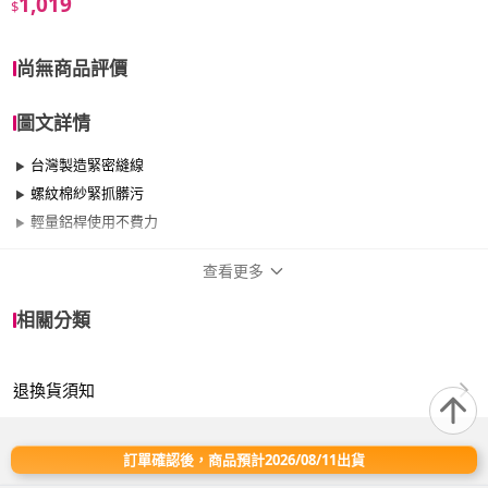
1,019
$
尚無商品評價
圖文詳情
台灣製造緊密縫線
螺紋棉紗緊抓髒污
輕量鋁桿使用不費力
查看更多
商品規格
相關分類
品牌名稱
VICTORY
退換貨須知
適用於
臥室、客廳、浴室、廚房、陽台、餐廳、室
內、玄關、窗戶
訂單確認後，商品預計2026/08/11出貨