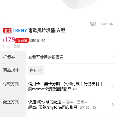
8L
品號：
11451048
TRENY
南歐風垃圾桶-方型
179
$
促銷價
總銷量>50
$
399
市售價
折價券
查看可使用的折價券
商品規格
白色
付款方式
信用卡 | 無卡分期 | 貨到付款 | 行動支付 | 超
商付款 | ATM | 銀聯卡
刷momo卡消費回饋最高3%！
配送方式
快速到貨/離島配送
未滿$490 運費$75
超商/i郵箱/myfone門市取貨
滿$190出貨