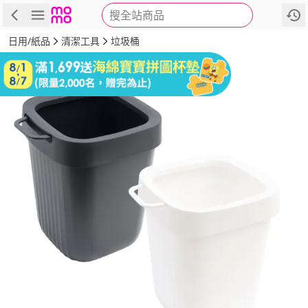
搜全站商品
商品
評價
詳情
規格
推薦
日用/紙品
清潔工具
垃圾桶