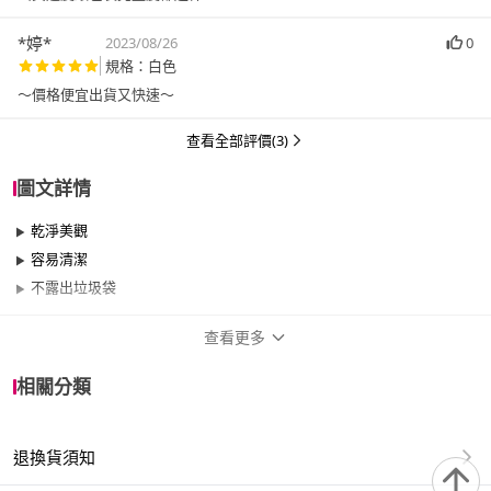
*婷*
2023/08/26
0
規格：白色
～價格便宜出貨又快速～
查看全部評價(3)
圖文詳情
乾淨美觀
容易清潔
不露出垃圾袋
查看更多
商品規格
相關分類
品牌名稱
TRENY
退換貨須知
類型
無蓋