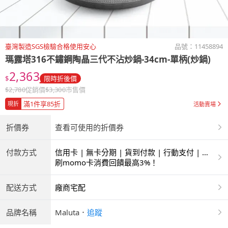
臺灣製造SGS檢驗合格使用安心
品號：
11458894
瑪露塔316不鏽鋼陶晶三代不沾炒鍋-34cm-單柄(炒鍋)
2,363
$
限時折後價
$
2,780
促銷價
$
3,300
市售價
滿1件享85折
現折
活動賣場
折價券
查看可使用的折價券
付款方式
信用卡 | 無卡分期 | 貨到付款 | 行動支付 | 超
商付款 | ATM | 銀聯卡
刷momo卡消費回饋最高3%！
配送方式
廠商宅配
品牌名稱
Maluta
．
追蹤