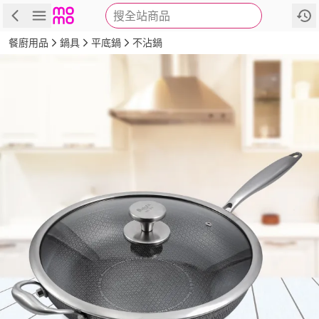
搜全站商品
商品
評價
詳情
規格
推薦
餐廚用品
鍋具
平底鍋
不沾鍋