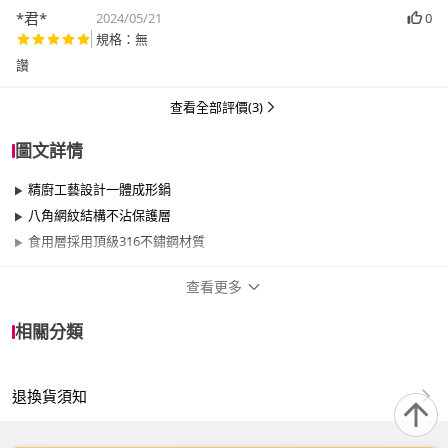
*君*
2024/05/21
0
規格：無
讚
查看全部評價(3)
圖文詳情
精廚工藝設計一體成形鍋
八角網紋結構不沾保護層
食用層採用頂級316不鏽鋼材質
查看更多
商品規格
相關分類
品牌名稱
Maluta
退換貨須知
尺寸
30cm~34cm
材質
316不鏽鋼