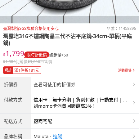
臺灣製造SGS檢驗合格使用安心
品號：
11458896
瑪露塔316不鏽鋼陶晶三代不沾平底鍋-34cm-單柄(平底
鍋)
1,799
$
限時折後價
總銷量>50
$
1,980
促銷價
$
3,000
市售價
滿1件折181元
現折
活動賣場
折價券
查看可使用的折價券
付款方式
信用卡 | 無卡分期 | 貨到付款 | 行動支付 | 超
商付款 | ATM | 銀聯卡
刷momo卡消費回饋最高3%！
配送方式
廠商宅配
品牌名稱
Maluta
．
追蹤