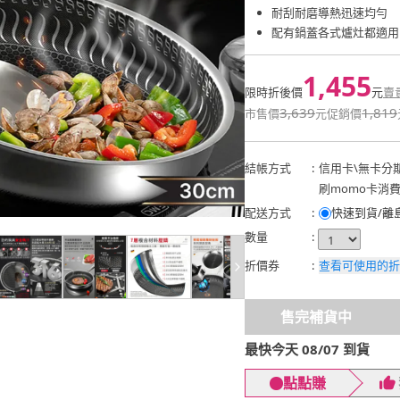
耐刮耐磨導熱迅速均勻
配有鍋蓋各式爐灶都適用
1,455
限時折後價
元
賣
3,639
1,819
市售價
元
促銷價
結帳方式
:
信用卡
\
無卡分
刷momo卡消
配送方式
:
快速到貨/離
數量
:
折價券
:
查看可使用的折
售完補貨中
最快今天 08/07 到貨
點點賺