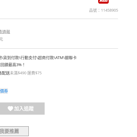
品號：
11458905
貴通報
元
期
\
貨到付款
\
行動支付
\
超商付款
\
ATM
\
銀聯卡
費回饋最高3%！
島配送
未滿$490 運費$75
價券
加入追蹤
我要推薦