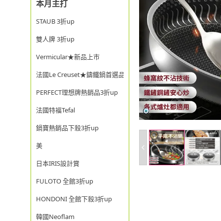
本月主打
STAUB 3折up
雙人牌 3折up
Vermicular★新品上市
法國Le Creuset★鑄鐵鍋首選品牌
PERFECT理想牌熱銷品3折up
法國特福Tefal
鍋寶熱銷品下殺3折up
美
日本IRIS設計賞
FULOTO 全館3折up
HONDONI 全館下殺3折up
韓國Neoflam