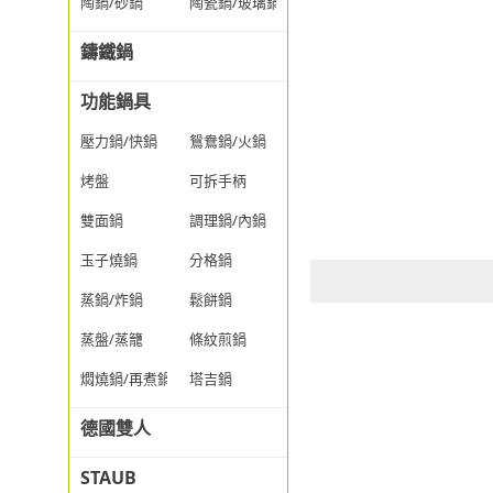
陶鍋/砂鍋
陶瓷鍋/玻璃鍋/透明鍋
鑄鐵鍋
功能鍋具
壓力鍋/快鍋
鴛鴦鍋/火鍋
烤盤
可拆手柄
雙面鍋
調理鍋/內鍋
玉子燒鍋
分格鍋
蒸鍋/炸鍋
鬆餅鍋
蒸盤/蒸籠
條紋煎鍋
燜燒鍋/再煮鍋
塔吉鍋
德國雙人
STAUB