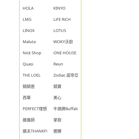
HOLA
KINYO
LMG
LiFE RiCH
LINOX
LOTUS
Maluta
WOKY沃廚
Nick Shop
ONE HOUSE
Quasi
Reun
THE LOEL
Zodiac 諾帝亞
鍋鍋窖
鍋寶
西華
美心
PERFECT理想
牛頭牌Buffalo
膳魔師
掌廚
膳夫THANKFUL
鏗鏘