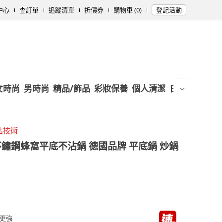
中心
查訂單
追蹤清單
折價券
購物車 (0)
登記活動
女時尚
男時尚
精品/飾品
彩妝保養
個人清潔
日用/紙品
母
沾技術
6不鏽鋼蜂窩平底不沾鍋 德國品牌 平底鍋 炒鍋
更強