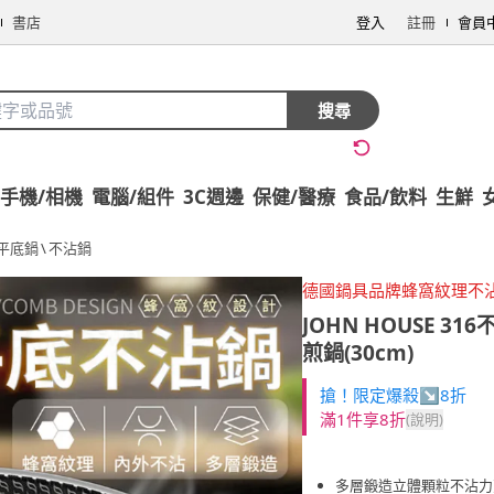
書店
登入
註冊
會員
搜尋
手機/相機
電腦/組件
3C週邊
保健/醫療
食品/飲料
生鮮
平底鍋
\
不沾鍋
德國鍋具品牌蜂窩紋理不
JOHN HOUSE
31
煎鍋(30cm)
搶！限定爆殺↘8折
滿1件享8折
(說明)
多層鍛造立體顆粒不沾力