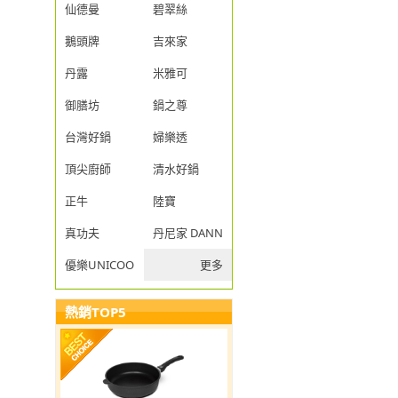
仙德曼
碧翠絲
鵝頭牌
吉來家
丹露
米雅可
御膳坊
鍋之尊
台灣好鍋
婦樂透
頂尖廚師
清水好鍋
正牛
陸寶
真功夫
丹尼家 DANNY JIA
優樂UNICOOK
更多
熱銷TOP5