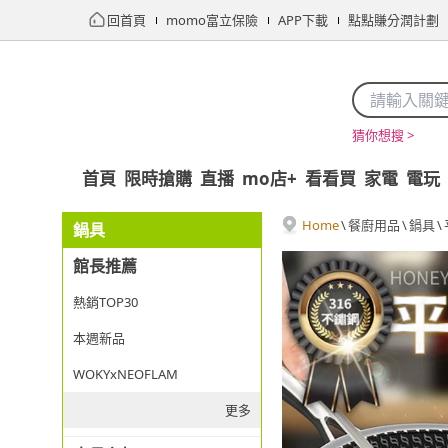
回首頁
momo富立保險
APP下載
點點賺分潤計劃
猜你想搜 >
首頁
限時搶購
直播
mo店+
看看買
家電
電玩
Home
\
餐廚用品
\
鍋具
\
鍋具
館長推薦
熱銷TOP30
本週新品
WOKYxNEOFLAM
更多