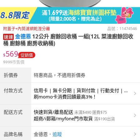
附蓋子+內筒濾網乾溼分離
品號：
11474546
金德恩
12公升 廚餘回收桶 一組(12L 菜渣廚餘回收
桶 廚餘桶 廚房收納桶)
569
$
促銷價
$
999
市售價
折價券
特惠商品，不適用折價券
付款方式
信用卡 | 無卡分期 | 貨到付款 | 行動支付 | 超
商付款 | ATM | 銀聯卡
刷momo卡消費回饋最高3%！
配送方式
快速到貨/離島配送
未滿$490 運費$75
超商/i郵箱/myfone門市取貨
滿$190出貨
品牌名稱
金德恩
．
追蹤