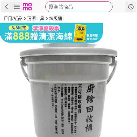
搜全站商品
商品
評價
詳情
規格
推薦
日用/紙品
清潔工具
垃圾桶