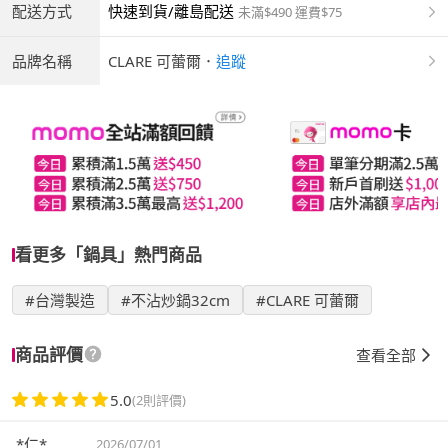
配送方式
快速到貨/離島配送
未滿$490 運費$75
品牌名稱
CLARE 可蕾爾
．
追蹤
看更多「鍋具」熱門商品
#台灣製造
#不沾炒鍋32cm
#CLARE 可蕾爾
商品評價
查看全部
5.0
(2則評價)
*仁*
2026/07/01