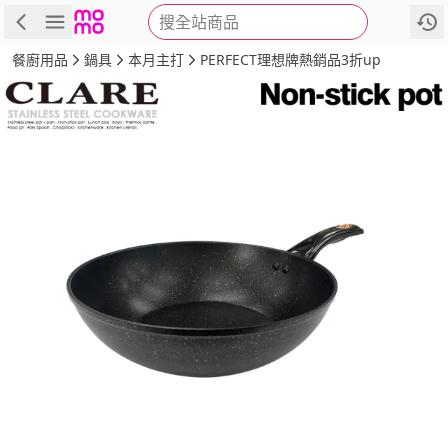
搜全站商品
商品
評價
詳情
規格
推薦
餐廚用品
鍋具
本月主打
PERFECT理想牌熱銷品3折up