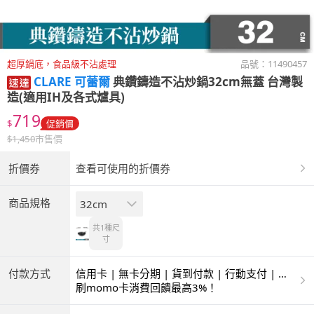
超厚鍋底，食品級不沾處理
品號：
11490457
CLARE 可蕾爾
典鑽鑄造不沾炒鍋32cm無蓋 台灣製
造(適用IH及各式爐具)
719
$
促銷價
$
1,450
市售價
折價券
查看可使用的折價券
商品規格
32cm
共1種
尺
寸
付款方式
信用卡 | 無卡分期 | 貨到付款 | 行動支付 | 超
商付款 | ATM | 銀聯卡
刷momo卡消費回饋最高3%！