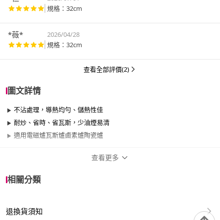
規格：32cm
*薇*
2026/04/28
規格：32cm
查看全部評價(2)
圖文詳情
不沾處理，導熱均勻、儲熱性佳
耐炒、省時、省瓦斯，少油煙易清
適用電磁爐瓦斯爐鹵素爐陶瓷爐
查看更多
商品規格
相關分類
品牌名稱
CLARE 可蕾爾
退換貨須知
尺寸
30cm~34cm