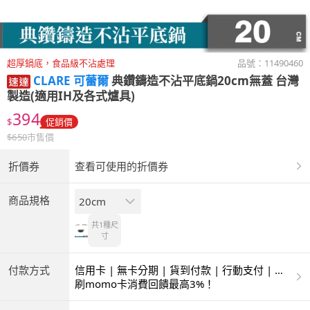
超厚鍋底，食品級不沾處理
品號：
11490460
CLARE 可蕾爾
典鑽鑄造不沾平底鍋20cm無蓋 台灣
製造(適用IH及各式爐具)
394
$
促銷價
$
650
市售價
折價券
查看可使用的折價券
商品規格
20cm
共1種
尺
寸
付款方式
信用卡 | 無卡分期 | 貨到付款 | 行動支付 | 超
商付款 | ATM | 銀聯卡
刷momo卡消費回饋最高3%！