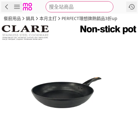
搜全站商品
商品
評價
詳情
規格
推薦
餐廚用品
鍋具
本月主打
PERFECT理想牌熱銷品3折up