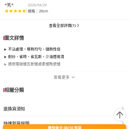
*隽*
2026/04/29
規格：20cm
查看全部評價(1)
圖文詳情
不沾處理，導熱均勻、儲熱性佳
耐炒、省時、省瓦斯，少油煙易清
適用電磁爐瓦斯爐鹵素爐陶瓷爐
查看更多
商品規格
相關分類
品牌名稱
CLARE 可蕾爾
退換貨須知
尺寸
17cm~20cm
材質
其他合金
快速到貨說明
最快後天 08/10 到貨