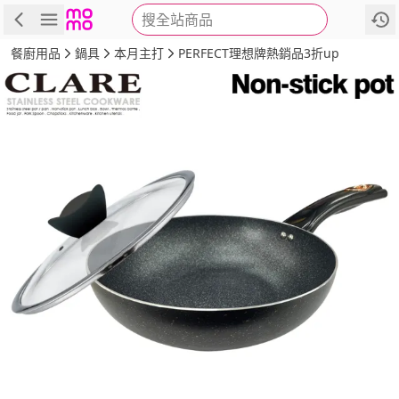
搜全站商品
商品
評價
詳情
規格
推薦
餐廚用品
鍋具
本月主打
PERFECT理想牌熱銷品3折up