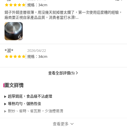
規格：34cm
鍋子外鍋塗層很薄，用沒幾天就掉層太爛了，第一次使用這麼糟的經驗，
廠商要正視自家產品品質，消貴者當打水漂!
為什麼強迫給三顆星以上？
*淑*
2026/04/22
規格：34cm
查看全部評價(5)
圖文詳情
超厚鍋底，食品級不沾處理
導熱均勻、儲熱性佳
耐炒、省時、省瓦斯，少油煙易清
查看更多
商品規格