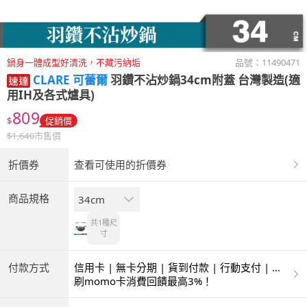
鍋身一體成型好清洗，不藏污納垢
品號：
11490471
CLARE 可蕾爾
羽鑽不沾炒鍋34cm附蓋 台灣製造(適
用IH及各式爐具)
809
$
促銷價
$
1,640
市售價
折價券
查看可使用的折價券
商品規格
34cm
共1種
尺
寸
付款方式
信用卡 | 無卡分期 | 貨到付款 | 行動支付 | 超
商付款 | ATM | 銀聯卡
刷momo卡消費回饋最高3%！