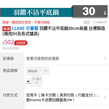
鍋身一體成型好清洗，不藏污納垢
品號：
11490475
CLARE 可蕾爾
羽鑽不沾平底鍋30cm無蓋 台灣製造
(適用IH及各式爐具)
502
$
促銷價
$
920
市售價
折價券
查看可使用的折價券
商品規格
30cm
共1種
尺
寸
付款方式
信用卡 | 無卡分期 | 貨到付款 | 行動支付 | 超
商付款 | ATM | 銀聯卡
刷momo卡消費回饋最高3%！