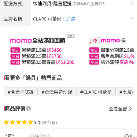
配送方式
快速到貨/離島配送
未滿$490 運費$75
品牌名稱
CLARE 可蕾爾
．
追蹤
看更多「鍋具」熱門商品
#含蓋平底鍋
#台灣製造炒鍋
#CLARE 可蕾爾
#七層
商品評價
查看全部
5.0
(3則評價)
*育*
2024/09/26
0