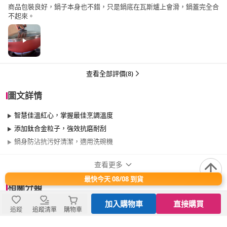
商品包裝良好，鍋子本身也不錯，只是鍋底在瓦斯爐上會滑，鍋蓋完全合
不起來。
查看全部評價(8)
圖文詳情
智慧佳溫紅心，掌握最佳烹調溫度
添加鈦合金粒子，強效抗磨耐刮
鍋身防沾抗污好清潔，適用洗碗機
查看更多
商品規格
最快今天 08/08 到貨
相關分類
品牌名稱
Tefal 特福
加入購物車
直接購買
追蹤
追蹤清單
購物車
退換貨須知
品牌系列
玫瑰紅系列