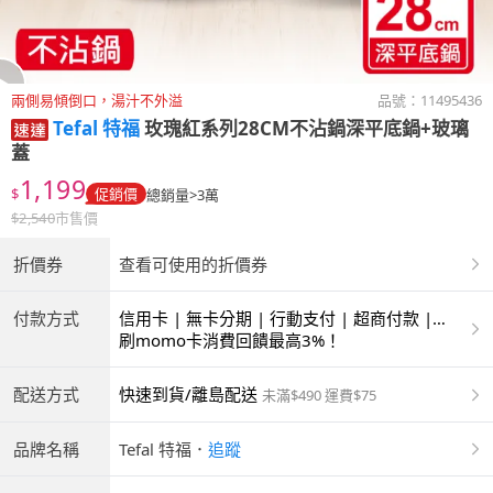
兩側易傾倒口，湯汁不外溢
品號：
11495436
Tefal 特福
玫瑰紅系列28CM不沾鍋深平底鍋+玻璃
蓋
1,199
$
促銷價
總銷量>3萬
$
2,540
市售價
折價券
查看可使用的折價券
付款方式
信用卡 | 無卡分期 | 行動支付 | 超商付款 |
ATM | 銀聯卡
刷momo卡消費回饋最高3%！
配送方式
快速到貨/離島配送
未滿$490 運費$75
品牌名稱
Tefal 特福
．
追蹤