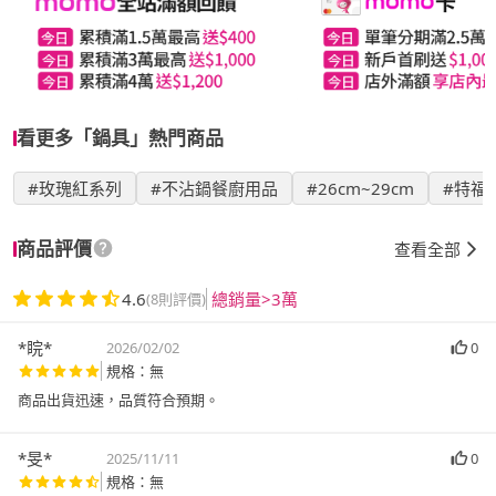
看更多「鍋具」熱門商品
#玫瑰紅系列
#不沾鍋餐廚用品
#26cm~29cm
#特福
商品評價
查看全部
4.6
總銷量>3萬
(8則評價)
*睆*
2026/02/02
0
規格：無
商品出貨迅速，品質符合預期。
*旻*
2025/11/11
0
規格：無