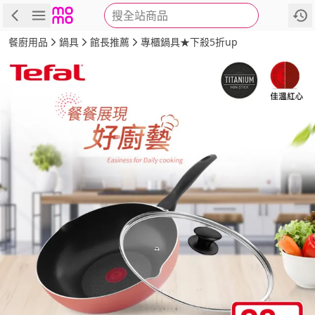
搜全站商品
商品
評價
詳情
規格
推薦
餐廚用品
鍋具
館長推薦
專櫃鍋具★下殺5折up