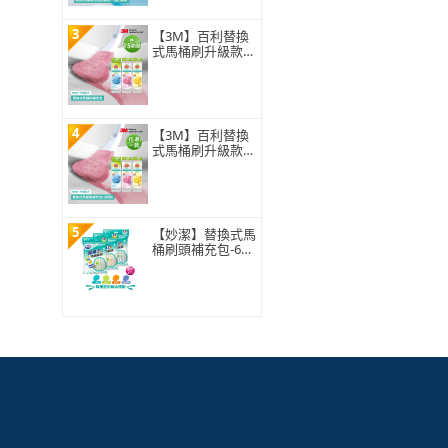
3
【3M】百利替換
式馬桶刷升級款
補充包-15刷頭入
(薰衣草/香檸/無
香 可任選)
4
【3M】百利替換
式馬桶刷升級款
補充包-5刷頭入
(薰衣草/香檸/無
香 可任選)
5
【妙潔】替換式馬
桶刷頭補充包-63
片超值任選組(21
片x3包自由搭配)