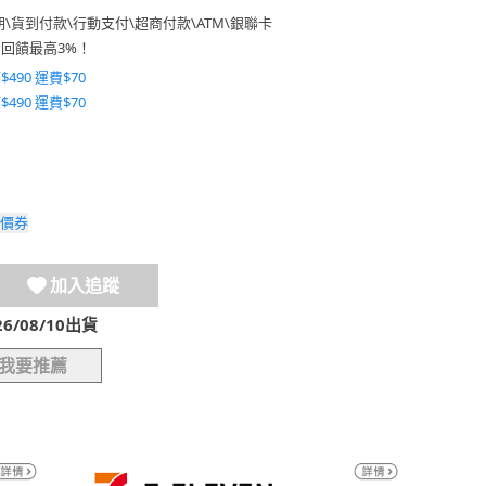
期
\
貨到付款
\
行動支付
\
超商付款
\
ATM
\
銀聯卡
費回饋最高3%！
$490 運費$70
$490 運費$70
價券
加入追蹤
/08/10出貨
我要推薦