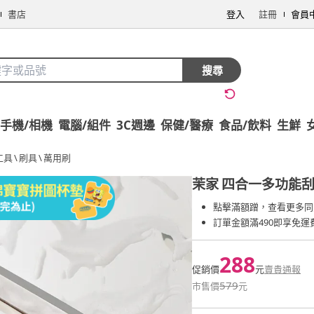
書店
登入
註冊
會員
搜尋
手機/相機
電腦/組件
3C週邊
保健/醫療
食品/飲料
生鮮
工具
\
刷具
\
萬用刷
茉家
四合一多功能刮
點擊滿額蹭，查看更多同
訂單金額滿490即享免運
288
促銷價
元
賣貴通報
579
市售價
元