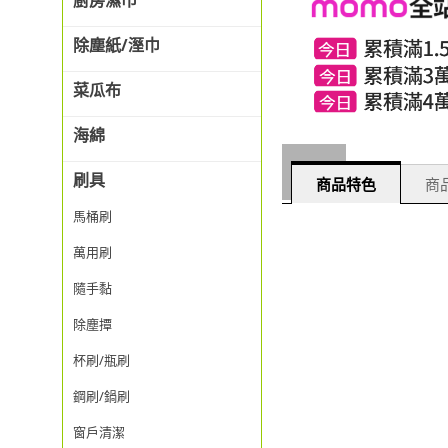
廚房濕巾
除塵紙/溼巾
菜瓜布
海綿
刷具
商品特色
商品
馬桶刷
萬用刷
隨手黏
除塵撢
杯刷/瓶刷
鋼刷/鍋刷
窗戶清潔