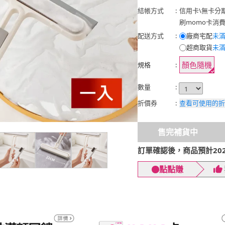
結帳方式
:
信用卡
\
無卡分
刷momo卡消
配送方式
:
廠商宅配
未滿
超商取貨
未滿
顏色隨機
規格
:
數量
:
折價券
:
查看可使用的折
售完補貨中
訂單確認後，商品預計2026
點點賺