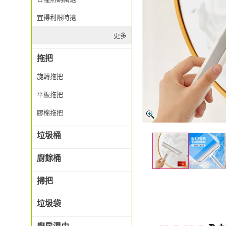
宜得利限時搶
更多
拖把
旋轉拖把
平板拖把
膠棉拖把
垃圾桶
廚餘桶
掃把
垃圾袋