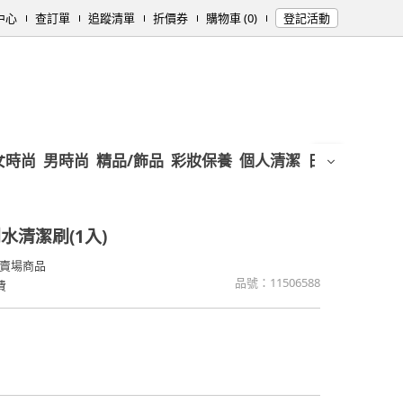
中心
查訂單
追蹤清單
折價券
購物車 (0)
登記活動
女時尚
男時尚
精品/飾品
彩妝保養
個人清潔
日用/紙品
母
水清潔刷(1入)
賣場商品
品號：
11506588
費