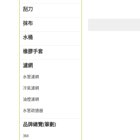
刮刀
抹布
水桶
橡膠手套
濾網
水管濾網
冷氣濾網
油煙濾網
水管疏通器
品牌總覽(筆劃)
3M