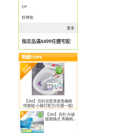
OP
好神拖
更多
指定品滿$499任選宅配
熱銷TOP5
【3M】百利浴室清潔馬桶刷
特惠組-小蘇打配方(任選一組)
2
【3M】百利 升級
版替換式 馬桶刷
特惠組(可任選2
組)