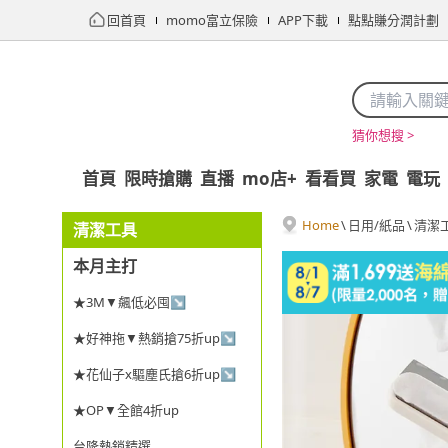
回首頁
momo富立保險
APP下載
點點賺分潤計劃
猜你想搜 >
首頁
限時搶購
直播
mo店+
看看買
家電
電玩
Home
\
日用/紙品
\
清潔
清潔工具
本月主打
★3M▼飆低必囤↘
★好神拖▼熱銷搶75折up↘
★花仙子x驅塵氏搶6折up↘
★OP▼全館4折up
台隆熱銷精選