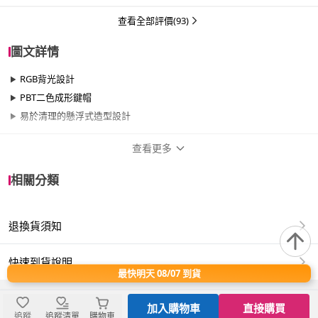
查看全部評價(93)
圖文詳情
RGB背光設計
PBT二色成形鍵帽
易於清理的懸浮式造型設計
查看更多
商品規格
相關分類
品牌名稱
i-Rocks
退換貨須知
類型
有線、無線、圓線
保固資訊
1年保固期
快速到貨說明
最快明天 08/07 到貨
非人為因素1年保固
加入購物車
直接購買
追蹤
追蹤清單
購物車
配件
無線鍵盤 x 1 快速安裝手冊 x 1 USB-C 連接線