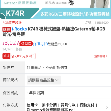
RGB背光設計
品號：
11561929
i-Rocks
K74R 機械式鍵盤-熱插拔Gateron軸-RGB
背光-海島藍
3,027
$
促銷價
(下單再折)
總銷量>1,000
$
4,390
市售價
滿2,000元享9折
現折
活動賣場
折價券
特惠商品，不適用折價券
商品規格
請選擇商品規格
保固資訊
1年保固期
付款方式
信用卡 | 無卡分期 | 貨到付款 | 行動支付 | 超
商付款 | ATM | 銀聯卡
刷momo卡消費回饋最高3%！