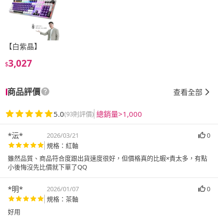
【白紫晶】
3,027
$
商品評價
查看全部
5.0
總銷量>1,000
(93則評價)
*沄*
2026/03/21
0
規格：紅軸
雖然品質、商品符合度跟出貨速度很好，但價格真的比蝦×貴太多，有點
小後悔沒先比價就下單了QQ
*明*
2026/01/07
0
規格：茶軸
好用