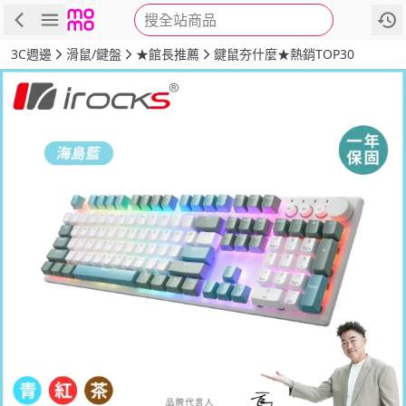
搜全站商品
商品
評價
詳情
規格
推薦
3C週邊
滑鼠/鍵盤
★館長推薦
鍵鼠夯什麼★熱銷TOP30