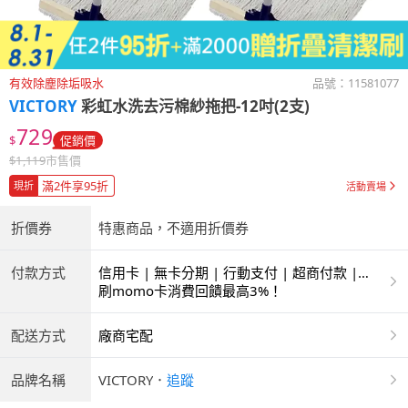
有效除塵除垢吸水
品號：
11581077
VICTORY
彩虹水洗去污棉紗拖把-12吋(2支)
729
$
促銷價
$
1,119
市售價
滿2件享95折
現折
活動賣場
折價券
特惠商品，不適用折價券
付款方式
信用卡 | 無卡分期 | 行動支付 | 超商付款 |
ATM | 銀聯卡 | 銀行帳戶付款
刷momo卡消費回饋最高3%！
配送方式
廠商宅配
品牌名稱
VICTORY
．
追蹤