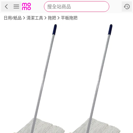
搜全站商品
商品
評價
詳情
規格
推薦
日用/紙品
清潔工具
拖把
平板拖把