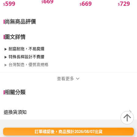
669
$
599
669
729
$
$
$
尚無商品評價
圖文詳情
耐磨耐拖，不易腐爛
特殊長桿設計不費腰
台灣製造，優質高規格
查看更多
商品規格
相關分類
品牌名稱
VICTORY
退換貨須知
適用於
臥室、客廳、廚房、陽台、餐廳、室內、玄關
訂單確認後，商品預計2026/08/07出貨
內容：彩虹水洗去污棉紗拖把-12吋*2拖(含布)