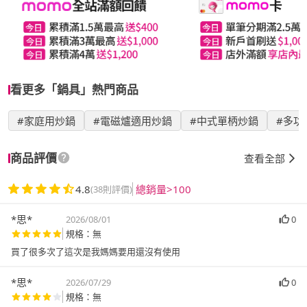
看更多「鍋具」熱門商品
#家庭用炒鍋
#電磁爐適用炒鍋
#中式單柄炒鍋
#多功
商品評價
查看全部
4.8
總銷量>100
(38則評價)
*思*
2026/08/01
0
規格：無
買了很多次了這次是我媽媽要用還沒有使用
*思*
2026/07/29
0
規格：無