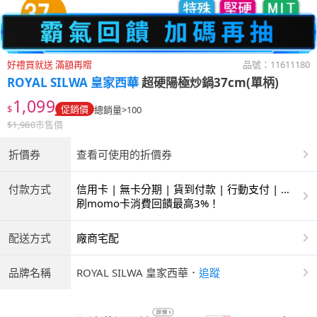
好禮買就送 滿額再贈
品號：
11611180
ROYAL SILWA 皇家西華
超硬陽極炒鍋37cm(單柄)
1,099
$
促銷價
總銷量>100
$
1,980
市售價
折價券
查看可使用的折價券
付款方式
信用卡 | 無卡分期 | 貨到付款 | 行動支付 | 超
商付款 | ATM | 銀聯卡 | 銀行帳戶付款
刷momo卡消費回饋最高3%！
配送方式
廠商宅配
品牌名稱
ROYAL SILWA 皇家西華
．
追蹤