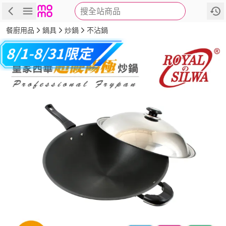
搜全站商品
商品
評價
詳情
規格
推薦
餐廚用品
鍋具
炒鍋
不沾鍋