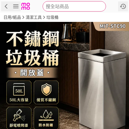
搜全站商品
商品
評價
詳情
規格
推薦
日用/紙品
清潔工具
垃圾桶