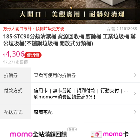
方形大開口設計，傾倒垃圾更方便
品號：
11618988
185-STC90分類清潔桶 資源回收桶 廚餘桶 工業垃圾桶 辦
公垃圾桶(不鏽鋼垃圾桶 開放式分類桶)
4,306
$
促銷價
$
7,271
市售價
折價券
查看可使用的折價券
付款方式
信用卡 | 無卡分期 | 貨到付款 | 行動支付 | 超
商付款 | ATM | 銀聯卡
刷momo卡消費回饋最高3%！
配送方式
廠商宅配