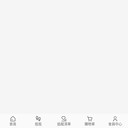
首頁
逛逛
追蹤清單
購物車
會員中心