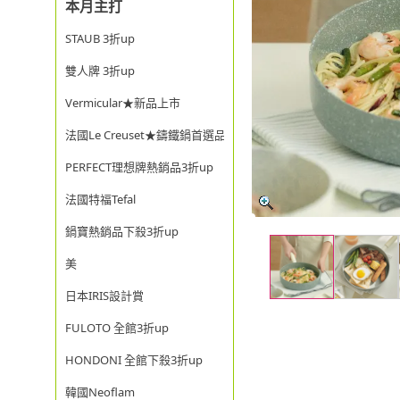
本月主打
STAUB 3折up
雙人牌 3折up
Vermicular★新品上市
法國Le Creuset★鑄鐵鍋首選品牌
PERFECT理想牌熱銷品3折up
法國特福Tefal
鍋寶熱銷品下殺3折up
美
日本IRIS設計賞
FULOTO 全館3折up
HONDONI 全館下殺3折up
韓國Neoflam