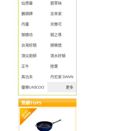
仙德曼
碧翠絲
鵝頭牌
吉來家
丹露
米雅可
御膳坊
鍋之尊
台灣好鍋
婦樂透
頂尖廚師
清水好鍋
正牛
陸寶
真功夫
丹尼家 DANNY JIA
優樂UNICOOK
更多
熱銷TOP5