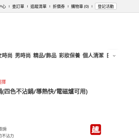
中心
查訂單
追蹤清單
折價券
購物車 (0)
登記活動
女時尚
男時尚
精品/飾品
彩妝保養
個人清潔
日用/紙品
母
選擇
(四色不沾鍋/導熱快/電磁爐可用)
廚房
的不沾力