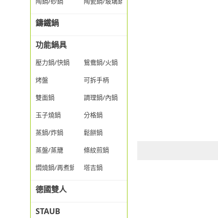
陶鍋/砂鍋
陶瓷鍋/玻璃鍋/透明鍋
鑄鐵鍋
功能鍋具
壓力鍋/快鍋
鴛鴦鍋/火鍋
烤盤
可拆手柄
雙面鍋
調理鍋/內鍋
玉子燒鍋
分格鍋
蒸鍋/炸鍋
鬆餅鍋
蒸盤/蒸籠
條紋煎鍋
燜燒鍋/再煮鍋
塔吉鍋
德國雙人
STAUB