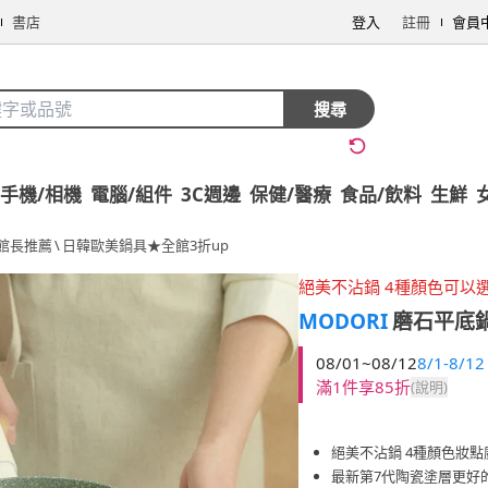
書店
登入
註冊
會員
搜尋
手機/相機
電腦/組件
3C週邊
保健/醫療
食品/飲料
生鮮
館長推薦
\
日韓歐美鍋具★全館3折up
絕美不沾鍋 4種顏色可以
MODORI
磨石平底鍋
08/01~08/12
8/1-8/12
滿1件享85折
(說明)
絕美不沾鍋 4種顏色妝點
最新第7代陶瓷塗層更好