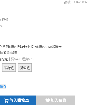
品號：
11623037
貴通報
元
期
\
貨到付款
\
行動支付
\
超商付款
\
ATM
\
銀聯卡
費回饋最高3%！
島配送
未滿$490 運費$75
深綠色
淡藍色
價券
放入購物車
加入追蹤