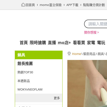
回首頁
momo富立保險
APP下載
點點賺分潤計劃
猜你想搜 >
首頁
限時搶購
直播
mo店+
看看買
家電
電玩
Home
\
餐廚用品
\
鍋具
\
鍋具
館長推薦
熱銷TOP30
本週新品
WOKYxNEOFLAM
更多