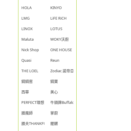
HOLA
KINYO
LMG
LiFE RiCH
LINOX
LOTUS
Maluta
WOKY沃廚
Nick Shop
ONE HOUSE
Quasi
Reun
THE LOEL
Zodiac 諾帝亞
鍋鍋窖
鍋寶
西華
美心
PERFECT理想
牛頭牌Buffalo
膳魔師
掌廚
膳夫THANKFUL
鏗鏘