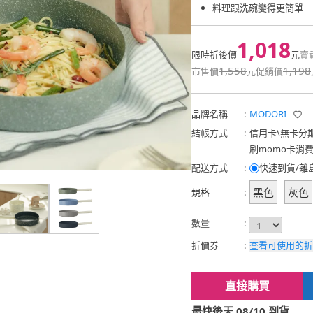
料理跟洗碗變得更簡單
1,018
限時折後價
元
賣
1,558
1,198
市售價
元
促銷價
品牌名稱
:
MODORI
結帳方式
:
信用卡
\
無卡分
刷momo卡消
配送方式
:
快速到貨/離
黑色
灰色
規格
:
數量
:
折價券
:
查看可使用的折
直接購買
最快後天 08/10 到貨