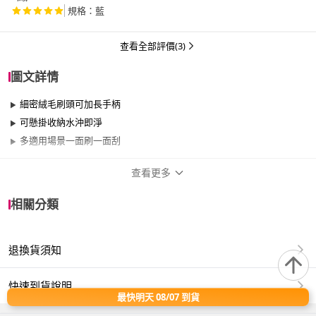
規格：藍
查看全部評價(3)
圖文詳情
細密絨毛刷頭可加長手柄
可懸掛收納水沖即淨
多適用場景一面刷一面刮
查看更多
商品規格
相關分類
適用於
窗戶
退換貨須知
材質:PP、絨布
尺寸:長54x寬20cm
快速到貨說明
產地:中國
最快明天 08/07 到貨