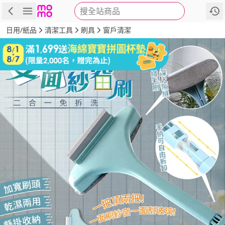
搜全站商品
商品
評價
詳情
規格
推薦
日用/紙品
清潔工具
刷具
窗戶清潔