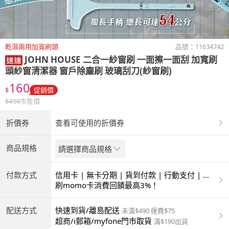
乾濕兩用加寬刷頭
品號：
11634742
JOHN HOUSE
二合一紗窗刷 一面擦一面刮 加寬刷
頭紗窗清潔器 窗戶除塵刷 玻璃刮刀(紗窗刷)
160
$
促銷價
$
459
市售價
折價券
查看可使用的折價券
商品規格
請選擇商品規格
付款方式
信用卡 | 無卡分期 | 貨到付款 | 行動支付 | 超
商付款 | ATM | 銀聯卡
刷momo卡消費回饋最高3%！
配送方式
快速到貨/離島配送
未滿$490 運費$75
超商/i郵箱/myfone門市取貨
滿$190出貨