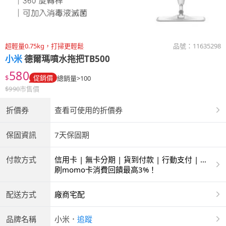
超輕量0.75kg，打掃更輕鬆
品號：
11635298
小米
德爾瑪噴水拖把TB500
580
$
促銷價
總銷量>100
$
990
市售價
折價券
查看可使用的折價券
保固資訊
7天保固期
付款方式
信用卡 | 無卡分期 | 貨到付款 | 行動支付 | 超
商付款 | ATM | 銀聯卡
刷momo卡消費回饋最高3%！
配送方式
廠商宅配
品牌名稱
小米
．
追蹤