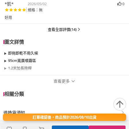
*凱*
2026/05/02
0
規格：無
好用
查看全部評價(14)
圖文詳情
即拖即乾不用久候
95cm寬廣噴霧區
1.2米加長拖桿
查看更多
商品規格
相關分類
品牌名稱
小米
退換貨須知
適用於
臥室、客廳、浴室、廚房、陽台、餐廳、室
訂單確認後，商品預計2026/08/10出貨
內、室外、玄關