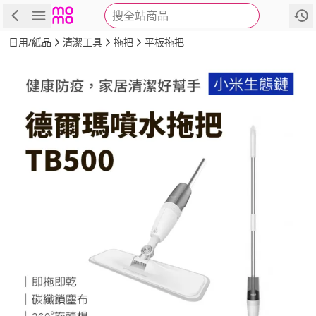
搜全站商品
商品
評價
詳情
規格
推薦
日用/紙品
清潔工具
拖把
平板拖把