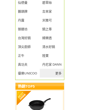
仙德曼
碧翠絲
鵝頭牌
吉來家
丹露
米雅可
御膳坊
鍋之尊
台灣好鍋
婦樂透
頂尖廚師
清水好鍋
正牛
陸寶
真功夫
丹尼家 DANNY JIA
優樂UNICOOK
更多
熱銷TOP5