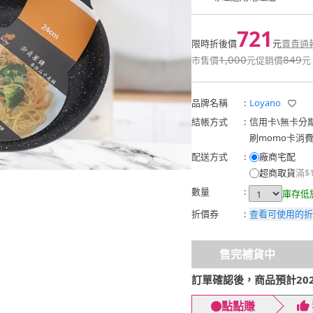
721
限時折後價
元
賣貴通
1,000
849
市售價
元
促銷價
元
品牌名稱
:
Loyano
結帳方式
:
信用卡
\
無卡分
刷momo卡消
配送方式
:
廠商宅配
超商取貨
滿$
數量
:
庫存低
折價券
:
查看可使用的折
售完補貨中
訂單確認後，商品預計2026
點點賺