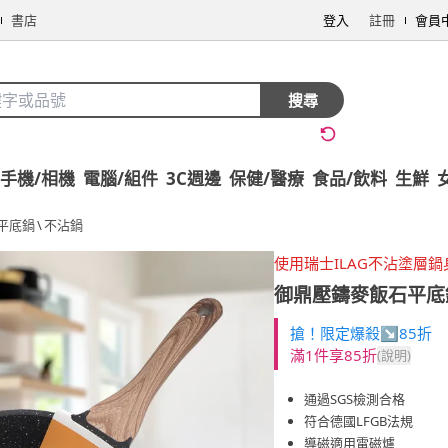
書店
登入
註冊
會員
搜尋
手機/相機
電腦/組件
3C週邊
保健/醫療
食品/飲料
生鮮
平底鍋
\
不沾鍋
使用瑞士ILAG不沾塗層鍋
御鼎壓鑄麥飯石平底鍋-
搶！限定爆殺↘85折
滿1件享85折
(說明)
通過SGS檢測合格
符合德國LFGB法規
導磁適用電磁爐