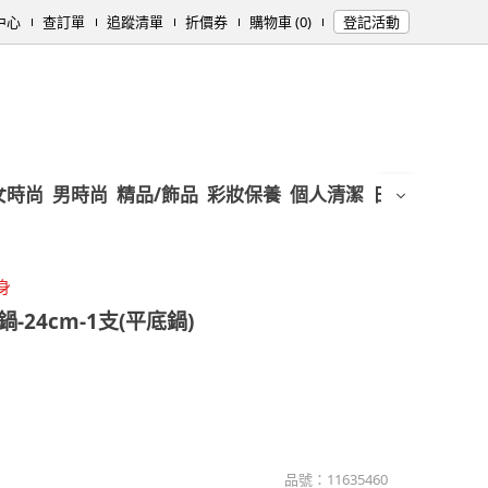
中心
查訂單
追蹤清單
折價券
購物車 (0)
登記活動
女時尚
男時尚
精品/飾品
彩妝保養
個人清潔
日用/紙品
母
身
24cm-1支(平底鍋)
品號：
11635460