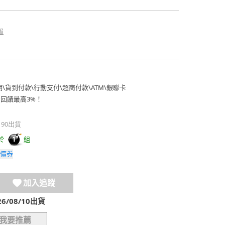
報
期
\
貨到付款
\
行動支付
\
超商付款
\
ATM
\
銀聯卡
費回饋最高3%！
190出貨
於
組
1
價券
加入追蹤
/08/10出貨
我要推薦