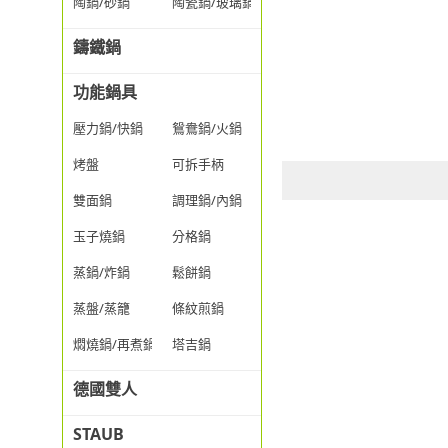
陶鍋/砂鍋
陶瓷鍋/玻璃鍋/透明鍋
鑄鐵鍋
功能鍋具
壓力鍋/快鍋
鴛鴦鍋/火鍋
烤盤
可拆手柄
雙面鍋
調理鍋/內鍋
玉子燒鍋
分格鍋
蒸鍋/炸鍋
鬆餅鍋
蒸盤/蒸籠
條紋煎鍋
燜燒鍋/再煮鍋
塔吉鍋
德國雙人
STAUB