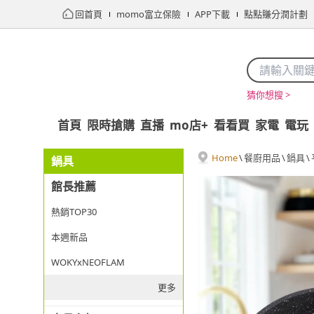
回首頁
momo富立保險
APP下載
點點賺分潤計劃
猜你想搜 >
首頁
限時搶購
直播
mo店+
看看買
家電
電玩
Home
\
餐廚用品
\
鍋具
\
鍋具
館長推薦
熱銷TOP30
本週新品
WOKYxNEOFLAM
更多