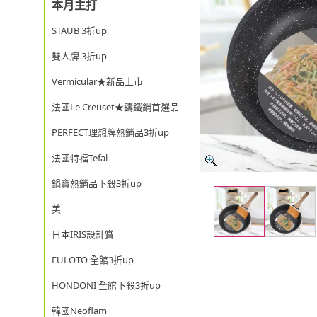
本月主打
STAUB 3折up
雙人牌 3折up
Vermicular★新品上市
法國Le Creuset★鑄鐵鍋首選品牌
PERFECT理想牌熱銷品3折up
法國特福Tefal
鍋寶熱銷品下殺3折up
美
日本IRIS設計賞
FULOTO 全館3折up
HONDONI 全館下殺3折up
韓國Neoflam