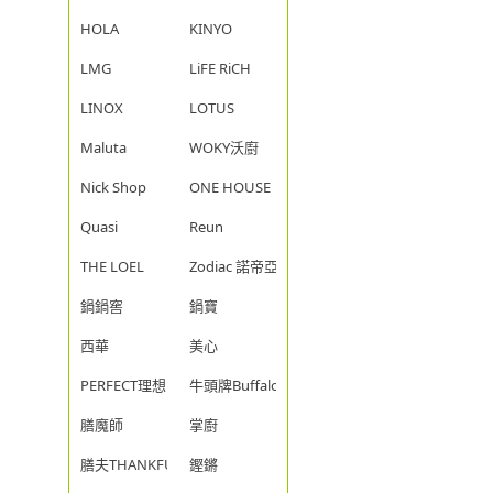
HOLA
KINYO
LMG
LiFE RiCH
LINOX
LOTUS
Maluta
WOKY沃廚
Nick Shop
ONE HOUSE
Quasi
Reun
THE LOEL
Zodiac 諾帝亞
鍋鍋窖
鍋寶
西華
美心
PERFECT理想
牛頭牌Buffalo
膳魔師
掌廚
膳夫THANKFUL
鏗鏘