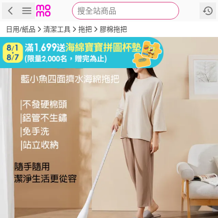
搜全站商品
商品
評價
詳情
規格
推薦
日用/紙品
清潔工具
拖把
膠棉拖把