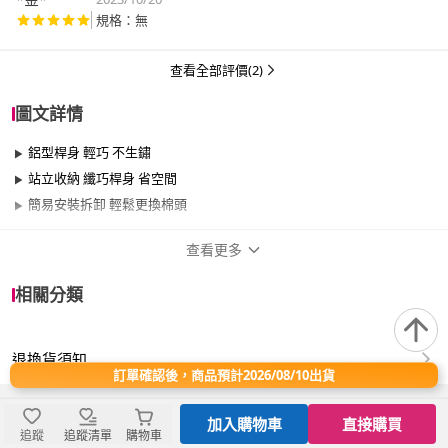
規格：無
查看全部評價(2)
圖文詳情
鋁型桿身 輕巧 不生鏽
站立收納 纖巧桿身 省空間
簡易安裝拆卸 輕鬆更換棉頭
查看更多
商品規格
相關分類
適用於
臥室、客廳、浴室、廚房、陽台、餐廳、室
內、室外、玄關
退換貨須知
訂單確認後，商品預計2026/08/10出貨
保固資訊
7天保固期
保固期7天
加入購物車
直接購買
追蹤
追蹤清單
購物車