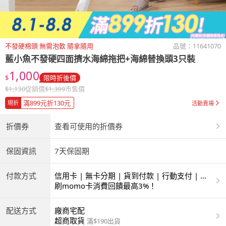
不發硬棉頭 無需泡軟 隨拿隨用
品號：
11641070
藍小魚不發硬四面擠水海綿拖把+海綿替換頭3只裝
1,000
$
限時折後價
$
1,130
促銷價
$
1,399
市售價
滿899元折130元
現折
活動賣場
折價券
查看可使用的折價券
保固資訊
7天保固期
付款方式
信用卡 | 無卡分期 | 貨到付款 | 行動支付 | 超
商付款 | ATM | 銀聯卡
刷momo卡消費回饋最高3%！
配送方式
廠商宅配
超商取貨
滿$190出貨