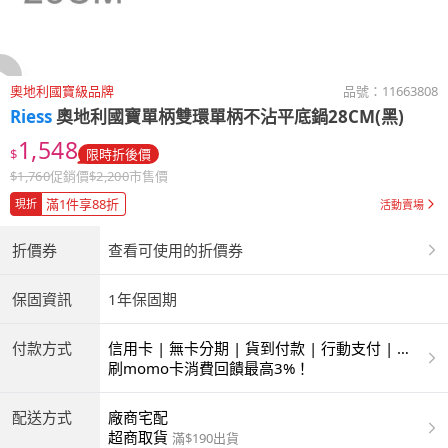
奧地利國寶級品牌
品號：
11663808
Riess
奧地利國寶單柄雙環單柄不沾平底鍋28CM(黑)
1,548
$
限時折後價
$
1,760
促銷價
$
2,200
市售價
滿1件享88折
現折
活動賣場
折價券
查看可使用的折價券
保固資訊
1年保固期
付款方式
信用卡 | 無卡分期 | 貨到付款 | 行動支付 | 超
商付款 | ATM | 銀聯卡
刷momo卡消費回饋最高3%！
配送方式
廠商宅配
超商取貨
滿$190出貨