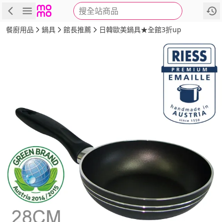
搜全站商品
商品
評價
詳情
規格
推薦
餐廚用品
鍋具
館長推薦
日韓歐美鍋具★全館3折up