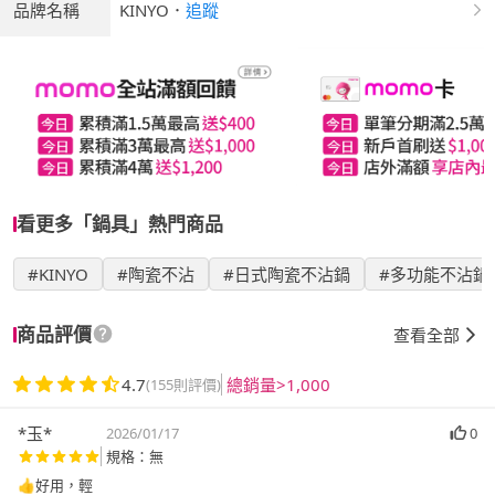
品牌名稱
KINYO
．
追蹤
看更多「鍋具」熱門商品
#KINYO
#陶瓷不沾
#日式陶瓷不沾鍋
#多功能不沾鍋
商品評價
查看全部
4.7
總銷量>1,000
(155則評價)
*玉*
2026/01/17
0
規格：無
👍好用，輕