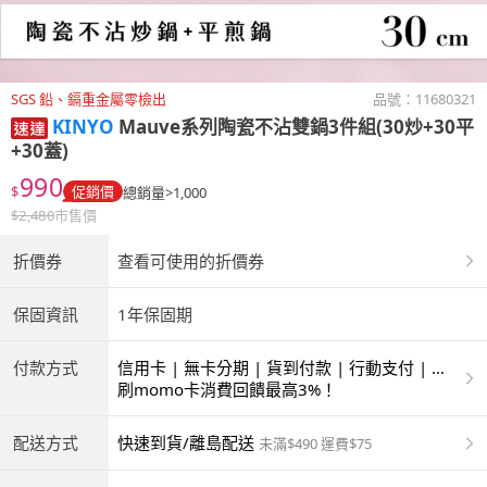
SGS 鉛、鎘重金屬零檢出
品號：
11680321
KINYO
Mauve系列陶瓷不沾雙鍋3件組(30炒+30平
+30蓋)
990
$
促銷價
總銷量>1,000
$
2,480
市售價
折價券
查看可使用的折價券
保固資訊
1年保固期
付款方式
信用卡 | 無卡分期 | 貨到付款 | 行動支付 | 超
商付款 | ATM | 銀聯卡
刷momo卡消費回饋最高3%！
配送方式
快速到貨/離島配送
未滿$490 運費$75