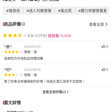
#復易佳
#成人均衡營養
#蛋白質
#體力保健營養素
商品評價
查看全部
3.5
總銷量>5,000
(2則評價)
*麗*
2026/02/25
0
規格：無
長期吃的沖泡飲品特價回購
*明*
2024/04/30
0
規格：無
喝了好像没有罐頭裝的好喝，味道太濃又泡待不怎麼開。
查看全部評價(2)
圖文詳情