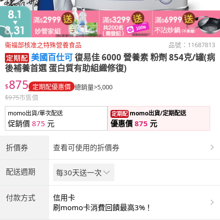
衛福部核准之特殊營養食品
品號：
11687813
美國百仕可
復易佳 6000 營養素 粉劑 854克/罐(病
後補養首選 蛋白質有助組織修復)
875
$
定期配優惠價
總銷量>5,000
$
975
市售價
momo出貨/單次配送
momo出貨/定期配送
定期配
促銷價
875
元
優惠價
875
元
折價券
查看可使用的折價券
配送週期
每30天送一次
付款方式
信用卡
刷momo卡消費回饋最高3%！