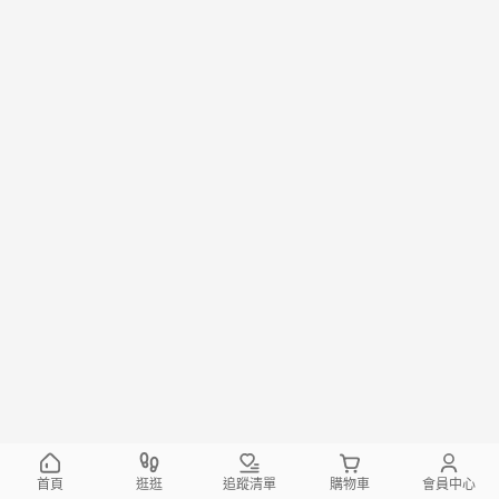
首頁
逛逛
追蹤清單
購物車
會員中心