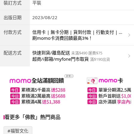
裝訂方式
平裝
出版日期
2023/08/22
付款方式
信用卡 | 無卡分期 | 貨到付款 | 行動支付 | 超
商付款 | ATM | 銀聯卡
刷momo卡消費回饋最高3%！
配送方式
快速到貨/離島配送
未滿$490 運費$75
超商/i郵箱/myfone門市取貨
滿$190出貨
看更多「佛教」熱門商品
#福智文化