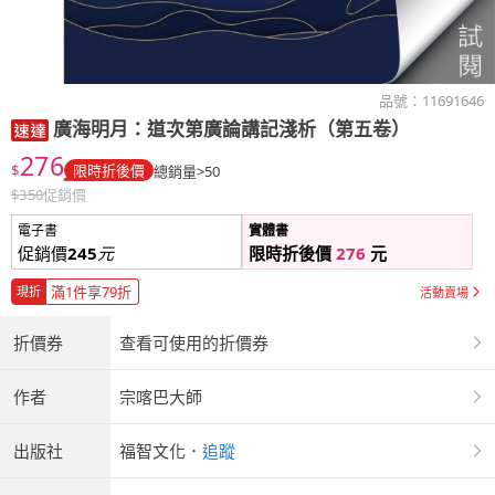
品號：
11691646
廣海明月：道次第廣論講記淺析（第五卷）
276
$
限時折後價
總銷量>50
$
350
促銷價
電子書
實體書
促銷價
245
元
限時折後價
276
元
滿1件享79折
現折
活動賣場
折價券
查看可使用的折價券
作者
宗喀巴大師
出版社
福智文化
．
追蹤