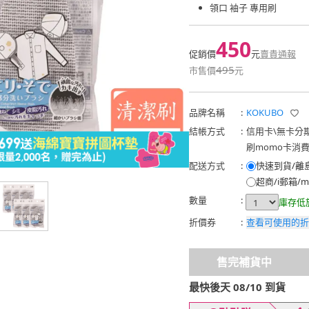
領口 袖子 專用刷
450
促銷價
元
賣貴通報
495
市售價
元
品牌名稱
:
KOKUBO
結帳方式
:
信用卡
\
無卡分
刷momo卡消
配送方式
:
快速到貨/離
超商/i郵箱/m
數量
:
庫存低
折價券
:
查看可使用的折
售完補貨中
最快後天 08/10 到貨