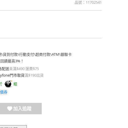
品號：
11702541
期
\
貨到付款
\
行動支付
\
超商付款
\
ATM
\
銀聯卡
費回饋最高3%！
島配送
未滿$490 運費$75
yfone門市取貨
滿$190出貨
於
組
1
價券
加入追蹤