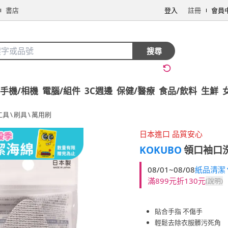
書店
登入
註冊
會員
搜尋
手機/相機
電腦/組件
3C週邊
保健/醫療
食品/飲料
生鮮
工具
\
刷具
\
萬用刷
日本進口 品質安心
KOKUBO
領口袖口洗
08/01~08/08
紙品清潔▼
滿899元折130元
(說明)
貼合手指 不傷手
輕鬆去除衣服髒污死角