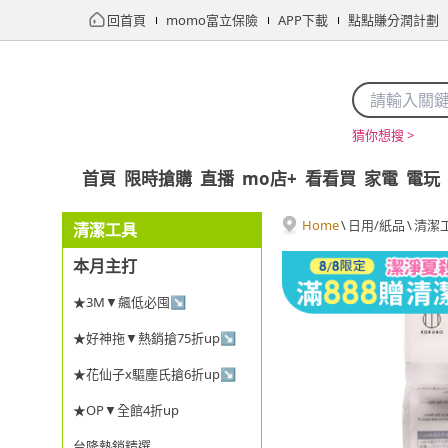
回首頁
momo富立保險
APP下載
點點賺分潤計劃
猜你想搜 >
首頁
限時搶購
直播
mo店+
看看買
家電
電玩
Home
\
日用/紙品
\
清潔
清潔工具
本月主打
★3M▼飆低必囤↘
★好神拖▼熱銷搶75折up↘
★花仙子x驅塵氏搶6折up↘
★OP▼全館4折up
台隆熱銷精選