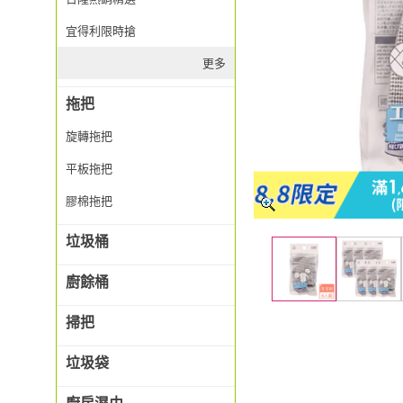
宜得利限時搶
更多
拖把
旋轉拖把
平板拖把
膠棉拖把
垃圾桶
廚餘桶
掃把
垃圾袋