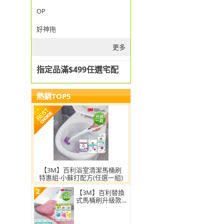
OP
好神拖
更多
指定品滿$499任選宅配
熱銷TOP5
【3M】百利浴室清潔馬桶刷
特惠組-小蘇打配方(任選一組)
2
【3M】百利替換
式馬桶刷升級款
補充包-15刷頭入
(薰衣草/香檸/無
香 可任選)