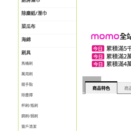
廚房濕巾
除塵紙/溼巾
菜瓜布
海綿
刷具
馬桶刷
萬用刷
隨手黏
商品特色
商品
除塵撢
杯刷/瓶刷
鋼刷/鍋刷
窗戶清潔