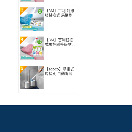
3
【3M】百利 升級
版替換式 馬桶刷
特惠組(可任選2
組)
4
【3M】百利替換
式馬桶刷升級款
補充包-5刷頭入
(薰衣草/香檸/無
香 可任選)
5
【ecoco】壁掛式
馬桶刷 自動開關
蓋 一次性拋棄式3
60°旋轉刷頭 浴室
廁所清潔 附8入刷
頭 替換補充包