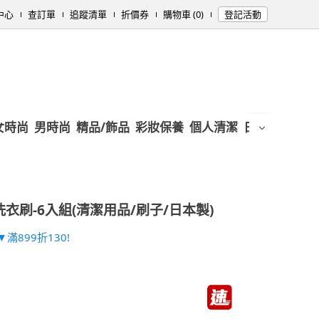
中心
查訂單
追蹤清單
折價券
購物車 (0)
登記活動
女時尚
男時尚
精品/飾品
彩妝保養
個人清潔
日用/紙品
母
衣刷-6入組(清潔用品/刷子/日本製)
滿899折130!