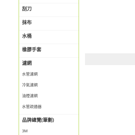
刮刀
抹布
水桶
橡膠手套
濾網
水管濾網
冷氣濾網
油煙濾網
水管疏通器
品牌總覽(筆劃)
3M