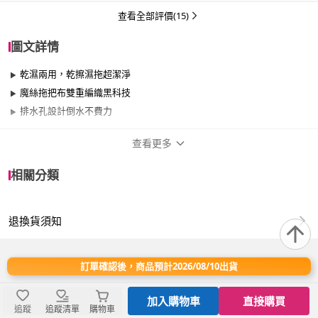
查看全部評價(15)
圖文詳情
乾濕兩用，乾擦濕拖超潔淨
魔絲拖把布雙重編織黑科技
排水孔設計倒水不費力
查看更多
商品規格
相關分類
適用於
臥室、客廳、浴室、廚房、陽台、餐廳、室
內、室外、玄關
退換貨須知
主商品規格：
→拖把桶 尺寸：22 x 21.5 x 37 cm / 材質：PP（聚丙烯）/ 容
訂單確認後，商品預計2026/08/10出貨
量：2.6L
→拖把桿 尺寸：133cm（四節）~161cm（五節），可依需求調
加入購物車
直接購買
節長度 / 材質：201不鏽鋼
追蹤
追蹤清單
購物車