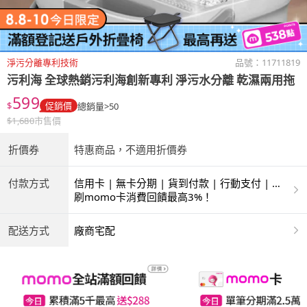
淨污分離專利技術
品號：
11711819
污利海
全球熱銷污利海創新專利 淨污水分離 乾濕兩用拖
599
$
促銷價
總銷量>50
$
1,680
市售價
折價券
特惠商品，不適用折價券
付款方式
信用卡 | 無卡分期 | 貨到付款 | 行動支付 | 超
商付款 | ATM | 銀聯卡
刷momo卡消費回饋最高3%！
配送方式
廠商宅配