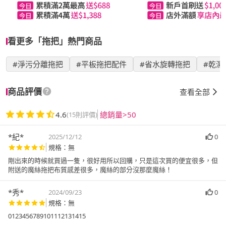
看更多「拖把」熱門商品
#淨污分離拖把
#平板拖把配件
#省水旋轉拖把
#乾濕
商品評價
查看全部
4.6
總銷量>50
(15則評價)
*紀*
2025/12/12
0
規格：無
剛出來的時候就買過一隻，很好用所以回購，只是這次買的便宜很多，但
附送的魔絲拖把布質感差很多，魔絲的部分沒那麼魔絲！
*秀*
2024/09/23
0
規格：無
0123456789101112131415