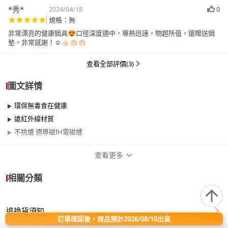
*秀*
2024/04/18
0
規格：無
非常漂亮的健康鍋具😍口徑深度適中，導熱迅速，物超所值，還贈送鍋
墊，非常感謝！☺️👍🏻👏🏻👏🏻
查看全部評價(3)
圖文詳情
環保無毒食在健康
遠紅外線材質
不挑爐 適導磁IH電磁爐
查看更多
商品規格
相關分類
品牌名稱
大富
退換貨須知
尺寸
30cm~34cm
訂單確認後，商品預計2026/08/10出貨