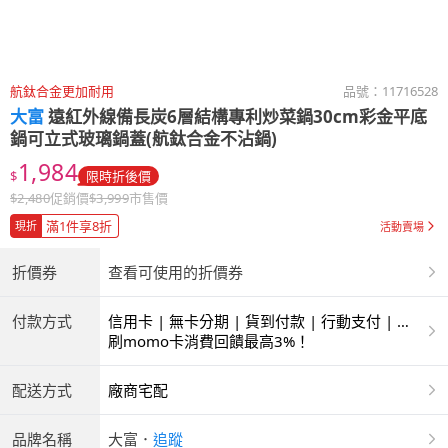
航鈦合金更加耐用
品號：
11716528
大富
遠紅外線備長炭6層結構專利炒菜鍋30cm彩金平底
鍋可立式玻璃鍋蓋(航鈦合金不沾鍋)
1,984
$
限時折後價
$
2,480
促銷價
$
3,999
市售價
滿1件享8折
現折
活動賣場
折價券
查看可使用的折價券
付款方式
信用卡 | 無卡分期 | 貨到付款 | 行動支付 | 超
商付款 | ATM | 銀聯卡
刷momo卡消費回饋最高3%！
配送方式
廠商宅配
品牌名稱
大富
．
追蹤