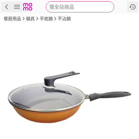
搜全站商品
商品
評價
詳情
規格
推薦
餐廚用品
鍋具
平底鍋
不沾鍋