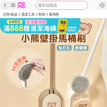
搜全站商品
商品
評價
詳情
規格
推薦
日用/紙品
清潔工具
刷具
萬用刷