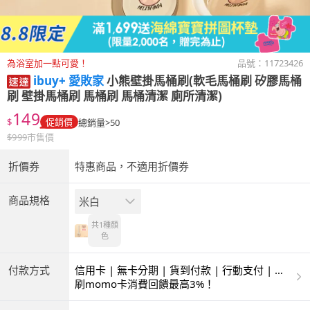
為浴室加一點可愛！
品號：
11723426
ibuy+ 愛敗家
小熊壁掛馬桶刷(軟毛馬桶刷 矽膠馬桶
刷 壁掛馬桶刷 馬桶刷 馬桶清潔 廁所清潔)
149
$
促銷價
總銷量>50
$
999
市售價
折價券
特惠商品，不適用折價券
商品規格
米白
共1種
顏
色
付款方式
信用卡 | 無卡分期 | 貨到付款 | 行動支付 | 超
商付款 | ATM | 銀聯卡
刷momo卡消費回饋最高3%！