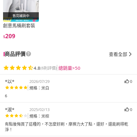
售完補貨中
創意馬桶刷套裝
209
$
商品評價
查看全部
4.8
總銷量>50
(6則評價)
*以*
2026/07/29
0
規格：米白
6
*淑*
2025/02/13
0
規格：米棕
有點後悔買了這種的，不怎麼好刷，摩擦力大了點，還好，還能刷得乾
淨！