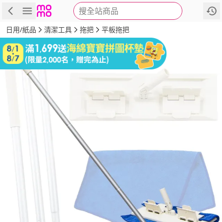
搜全站商品
商品
評價
詳情
規格
推薦
日用/紙品
清潔工具
拖把
平板拖把