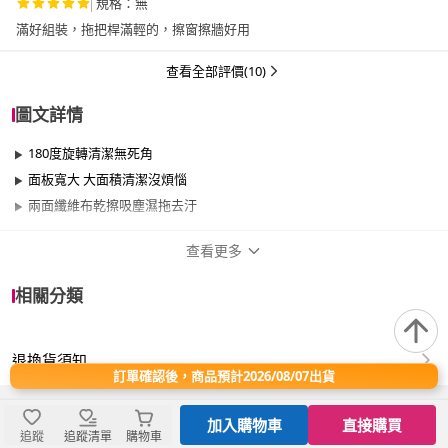
規格：無
滿好組裝，拖把桿滿輕的，擦窗擦牆好用
查看全部評價(10)
圖文詳情
180度旋轉清潔無死角
面板寬大 大面積清潔沒煩惱
兩面纖維布乾擦吸塵濕拖去汙
查看更多
商品規格
相關分類
品牌名稱
7Nice
退換貨須知
適用於
臥室、客廳、浴室、廚房、陽台、餐廳、室
訂單確認後，商品預計2026/08/07出貨
內、室外、玄關、窗戶
加入購物車
直接購買
追蹤
追蹤清單
購物車