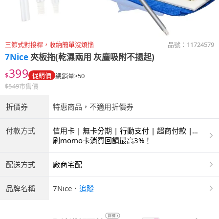
三節式對接桿，收納簡單沒煩惱
品號：
11724579
7Nice
夾板拖(乾濕兩用 灰塵吸附不揚起)
399
$
促銷價
總銷量>50
$
549
市售價
折價券
特惠商品，不適用折價券
付款方式
信用卡 | 無卡分期 | 行動支付 | 超商付款 |
ATM | 銀聯卡
刷momo卡消費回饋最高3%！
配送方式
廠商宅配
品牌名稱
7Nice
．
追蹤