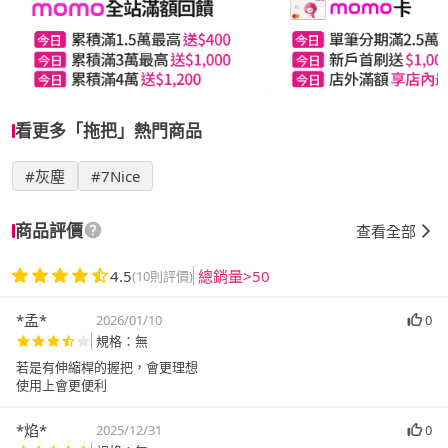
看更多「拖把」熱門商品
#灰塵
#7Nice
商品評價
查看全部
4.5
總銷量>50
(10則評價)
*孟*
2026/01/10
0
規格：無
若是有伸縮桿的握把，會更理想
使用上會更便利
*焰*
2025/12/31
0