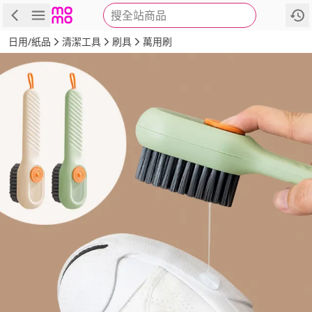
搜全站商品
商品
評價
詳情
規格
推薦
日用/紙品
清潔工具
刷具
萬用刷