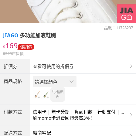
品號：
11728237
JIAGO
多功能加液鞋刷
169
$
促銷價
$
329
市售價
折價券
查看可使用的折價券
商品規格
請選擇顏色
共2種
顏
色
付款方式
信用卡 | 無卡分期 | 貨到付款 | 行動支付 | 超
商付款 | ATM | 銀聯卡
刷momo卡消費回饋最高3%！
配送方式
廠商宅配