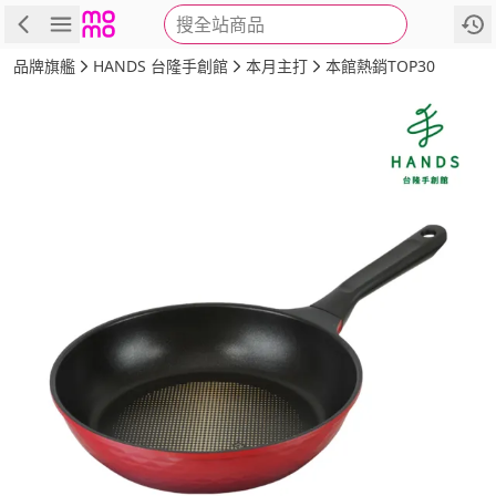
搜全站商品
商品
評價
詳情
規格
推薦
品牌旗艦
HANDS 台隆手創館
本月主打
本館熱銷TOP30