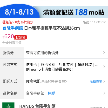
極輕僅560克 易於翻炒
品號：
11731912
台隆手創館
日本和平極輕平底不沾鍋26cm
620
$
促銷價
$
1,390
市售價
折價券
查看可使用的折價券
付款方式
信用卡 | 無卡分期 | 行動支付 | 超商付款 |
ATM | 銀聯卡
刷momo卡消費回饋最高3%！
配送方式
廠商宅配
活動賣場
未滿$699 運費$80
品牌名稱
台隆手創館
．
追蹤
HANDS 台隆手創館