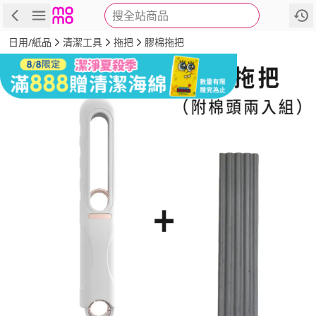
搜全站商品
商品
評價
詳情
規格
推薦
日用/紙品
清潔工具
拖把
膠棉拖把