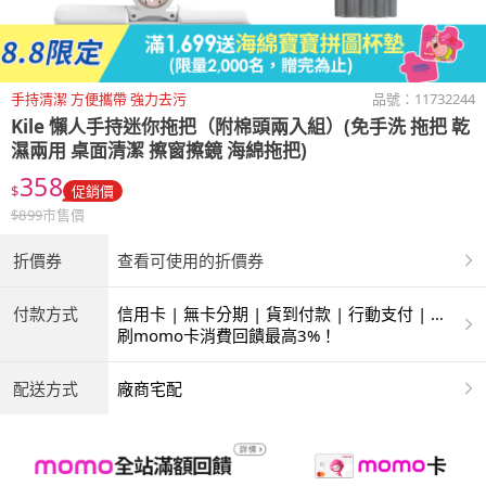
手持清潔 方便攜帶 強力去污
品號：
11732244
Kile
懶人手持迷你拖把（附棉頭兩入組）(免手洗 拖把 乾
濕兩用 桌面清潔 擦窗擦鏡 海綿拖把)
358
$
促銷價
$
899
市售價
折價券
查看可使用的折價券
付款方式
信用卡 | 無卡分期 | 貨到付款 | 行動支付 | 超
商付款 | ATM | 銀聯卡
刷momo卡消費回饋最高3%！
配送方式
廠商宅配