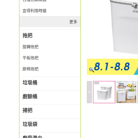
宜得利限時搶
更多
拖把
旋轉拖把
平板拖把
膠棉拖把
垃圾桶
廚餘桶
掃把
垃圾袋