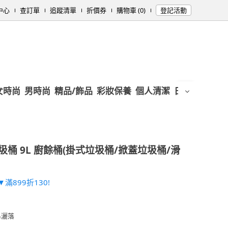
中心
查訂單
追蹤清單
折價券
購物車 (0)
登記活動
女時尚
男時尚
精品/飾品
彩妝保養
個人清潔
日用/紙品
母
桶 9L 廚餘桶(掛式垃圾桶/掀蓋垃圾桶/滑
滿899折130!
易灑落