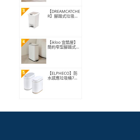
3
【DREAMCATCHE
R】腳踏式垃圾桶
15L(垃圾桶 垃圾
筒 帶蓋垃圾桶 掀
蓋垃圾桶 踩踏垃
圾桶 廁所廚房)
4
【ikloo 宜酷屋】
簡約窄型腳踏式垃
圾桶 加高款15L
(緩降功能 附提把
輕奢簡約)
5
【ELPHECO】防
水感應垃圾桶7公
升 ELPH5712