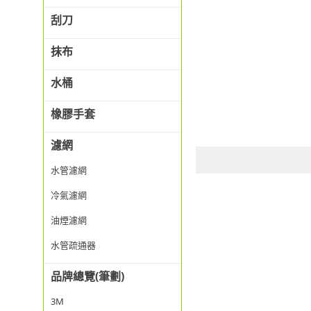
刮刀
抹布
水桶
橡膠手套
濾網
水管濾網
冷氣濾網
油煙濾網
水管疏通器
品牌總覽(筆劃)
3M