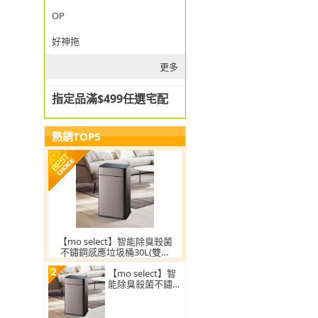
OP
好神拖
更多
指定品滿$499任選宅配
熱銷TOP5
【mo select】智能除臭殺菌
不鏽鋼感應垃圾桶30L(雙開
蓋/大容量/附充電電池/mo選)
2
【mo select】智
能除臭殺菌不鏽鋼
感應垃圾桶30L(雙
開蓋/大容量/附充
電電池)