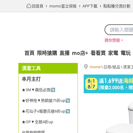
回首頁
momo富立保險
APP下載
點點賺分潤計劃
猜你想搜 >
首頁
限時搶購
直播
mo店+
看看買
家電
電玩
Home
\
日用/紙品
\
清潔
清潔工具
本月主打
★3M▼飆低必囤↘
★好神拖▼熱銷搶75折up↘
★花仙子x驅塵氏搶6折up↘
★OP▼全館4折up
台隆熱銷精選