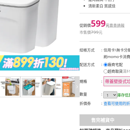
清新素白 質感佳
599
促銷價
元
賣貴通報
799
市售價
元
結帳方式
:
信用卡
\
無卡分
刷momo卡消
配送方式
:
廠商宅配
超商取貨
滿$
帶蓋壁掛式垃
規格
:
數量
:
庫存低
折價券
:
查看可使用的折
售完補貨中