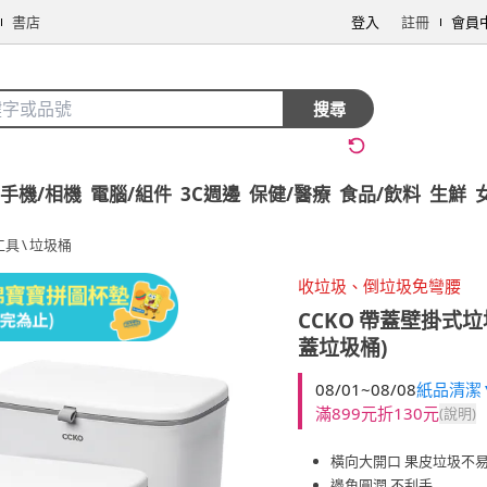
書店
登入
註冊
會員
搜尋
手機/相機
電腦/組件
3C週邊
保健/醫療
食品/飲料
生鮮
工具
\
垃圾桶
收垃圾、倒垃圾免彎腰
CCKO
帶蓋壁掛式垃圾
蓋垃圾桶)
08/01~08/08
紙品清潔▼
滿899元折130元
(說明)
橫向大開口 果皮垃圾不
邊角圓潤 不刮手