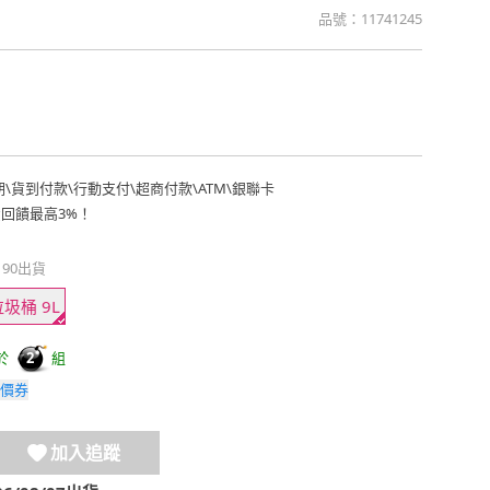
品號：
11741245
期
\
貨到付款
\
行動支付
\
超商付款
\
ATM
\
銀聯卡
費回饋最高3%！
190出貨
圾桶 9L
於
組
2
價券
加入追蹤