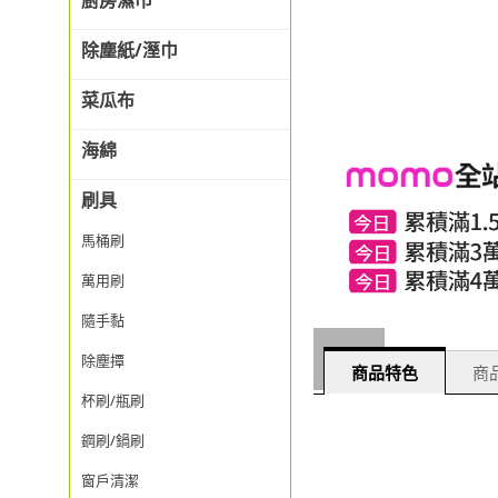
廚房濕巾
除塵紙/溼巾
菜瓜布
海綿
刷具
馬桶刷
萬用刷
隨手黏
除塵撢
商品特色
商品
杯刷/瓶刷
鋼刷/鍋刷
窗戶清潔