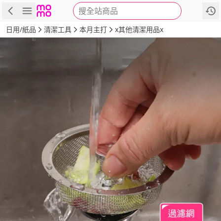
搜全站商品
商品
評價
詳情
規格
推薦
日用/紙品
清潔工具
本月主打
x其他清潔用品x