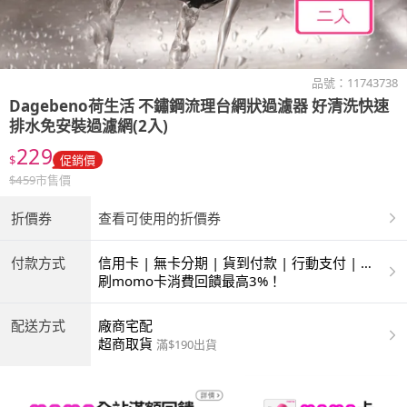
品號：
11743738
Dagebeno荷生活
不鏽鋼流理台網狀過濾器 好清洗快速
排水免安裝過濾網(2入)
229
$
促銷價
$
459
市售價
折價券
查看可使用的折價券
付款方式
信用卡 | 無卡分期 | 貨到付款 | 行動支付 | 超
商付款 | ATM | 銀聯卡
刷momo卡消費回饋最高3%！
配送方式
廠商宅配
超商取貨
滿$190出貨