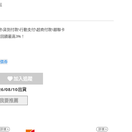
報
期
\
貨到付款
\
行動支付
\
超商付款
\
銀聯卡
費回饋最高3%！
價券
加入追蹤
/08/10出貨
我要推薦