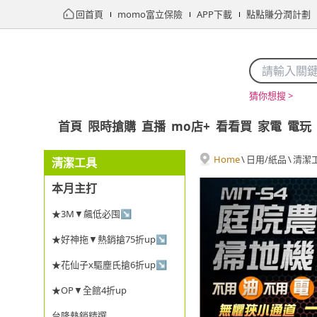
回首頁
momo富立保險
APP下載
點點賺分潤計劃
猜你想搜 >
首頁
限時搶購
直播
mo店+
看看買
家電
電玩
Home
\
日用/紙品
\
清潔
清潔工具
本月主打
★3M▼飆低必囤↘
★好神拖▼熱銷搶75折up↘
★花仙子x驅塵氏搶6折up↘
★OP▼全館4折up
台隆熱銷精選