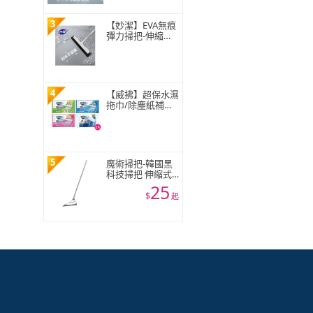
3
【妙潔】EVA無痕
彈力掃把-伸縮款
(1掃把頭+1伸縮
桿)
4
【威拂】超保水濕
拖巾/除塵紙補充
包組 共64-72片(無
香/清新花香/青檸
柑橘)(2入組)
5
魔術掃把-韓國黑
科技掃把 伸縮式
刮地拖把 刮水器
25
窗戶玻璃刮刀 地
$
起
板清潔神器 不能
超取☆豪麥網☆