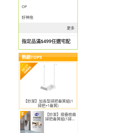
OP
好神拖
更多
指定品滿$499任選宅配
熱銷TOP5
【妙潔】加長型掃把畚箕組(1
掃把+1畚箕)
2
【妙潔】摺疊梳齒
掃把畚箕組(1掃把
+1畚箕)