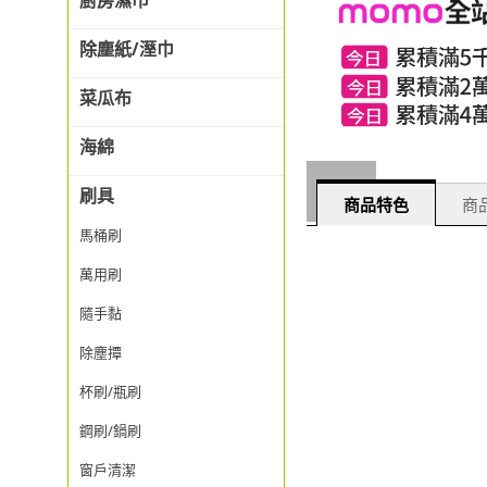
廚房濕巾
除塵紙/溼巾
菜瓜布
海綿
刷具
商品特色
商品
馬桶刷
萬用刷
隨手黏
除塵撢
杯刷/瓶刷
鋼刷/鍋刷
窗戶清潔