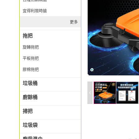
宜得利限時搶
更多
拖把
旋轉拖把
平板拖把
膠棉拖把
垃圾桶
廚餘桶
掃把
垃圾袋