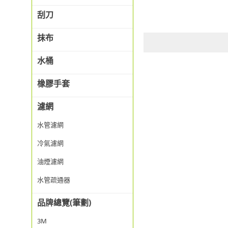
刮刀
抹布
水桶
橡膠手套
濾網
水管濾網
冷氣濾網
油煙濾網
水管疏通器
品牌總覽(筆劃)
3M