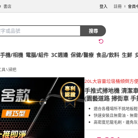
書店
登入
註冊
會員
搜尋
手機/相機
電腦/組件
3C週邊
保健/醫療
食品/飲料
生鮮
工具
\
掃把
20L大容量垃圾桶傾倒方
手推式掃地機 清潔車 
(園藝道路 掃街車 手
適合各種場所不挑地板輕
快速安裝且無需油、無需
高密度尼龍毛刷，邊角灰