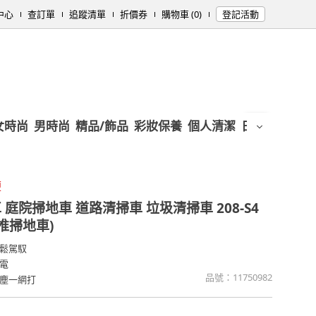
中心
查訂單
追蹤清單
折價券
購物車 (0)
登記活動
女時尚
男時尚
精品/飾品
彩妝保養
個人清潔
日用/紙品
母
便
庭院掃地車 道路清掃車 垃圾清掃車 208-S4
推掃地車)
鬆駕馭
電
品號：
11750982
塵一網打