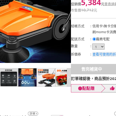
5,384
促銷價
元
賣貴通
10,712
市售價
元
結帳方式
:
信用卡
\
無卡分
刷momo卡消
配送方式
:
廠商宅配
數量
:
折價券
:
查看可使用的折
售完補貨中
訂單確認後，商品預計2026
點點賺