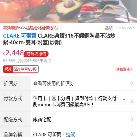
臺灣製造SGS檢驗合格使用安心
品號：
11768557
CLARE 可蕾爾
CLARE典鑽316不鏽鋼陶晶不沾炒
鍋-40cm-雙耳-附蓋(炒鍋)
2,448
$
限時折後價
$
2,880
促銷價
$
3,500
市售價
滿1件享85折
現折
活動賣場
折價券
查看可使用的折價券
付款方式
信用卡 | 無卡分期 | 貨到付款 | 行動支付 | 超
商付款 | ATM | 銀聯卡
刷momo卡消費回饋最高3%！
配送方式
廠商宅配
品牌名稱
CLARE 可蕾爾
．
追蹤