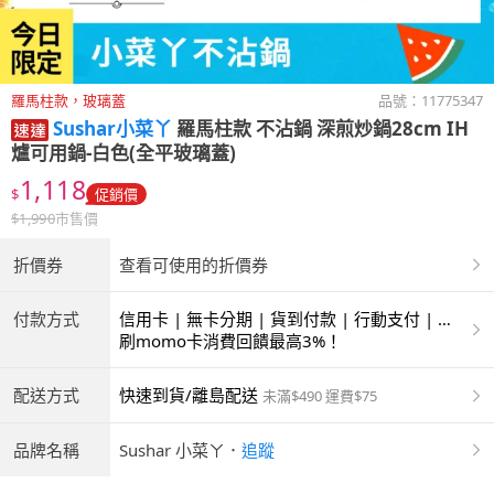
羅馬柱款，玻璃蓋
品號：
11775347
Sushar小菜丫
羅馬柱款 不沾鍋 深煎炒鍋28cm IH
爐可用鍋-白色(全平玻璃蓋)
1,118
$
促銷價
$
1,990
市售價
折價券
查看可使用的折價券
付款方式
信用卡 | 無卡分期 | 貨到付款 | 行動支付 | 超
商付款 | ATM | 銀聯卡
刷momo卡消費回饋最高3%！
配送方式
快速到貨/離島配送
未滿$490 運費$75
品牌名稱
Sushar 小菜ㄚ
．
追蹤