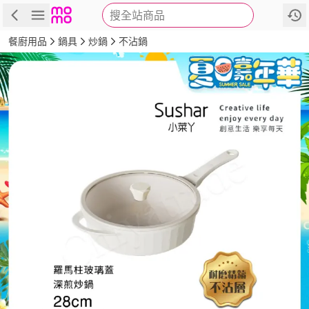
搜全站商品
商品
評價
詳情
規格
推薦
餐廚用品
鍋具
炒鍋
不沾鍋