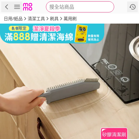
搜全站商品
商品
評價
詳情
規格
推薦
日用/紙品
清潔工具
刷具
萬用刷