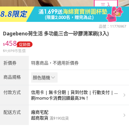
品號：
11776967
Dagebeno荷生活
多功能三合一矽膠清潔刷(3入)
458
$
促銷價
$
1,079
市售價
折價券
特惠商品，不適用折價券
商品規格
顏色隨機
付款方式
信用卡 | 無卡分期 | 貨到付款 | 行動支付 | 超
商付款 | ATM | 銀聯卡
刷momo卡消費回饋最高3%！
配送方式
廠商宅配
超商取貨
滿$190出貨