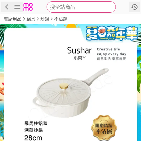
搜全站商品
商品
評價
詳情
規格
推薦
餐廚用品
鍋具
炒鍋
不沾鍋