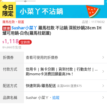
羅馬柱款，鋁蓋
品號：
11778032
Sushar小菜丫
羅馬柱款 不沾鍋 深煎炒鍋28cm IH
爐可用鍋-白色(羅馬柱鋁蓋)
1,118
$
促銷價
$
1,990
市售價
折價券
查看可使用的折價券
付款方式
信用卡 | 無卡分期 | 貨到付款 | 行動支付 | 超
商付款 | ATM | 銀聯卡
刷momo卡消費回饋最高3%！
配送方式
快速到貨/離島配送
未滿$490 運費$75
品牌名稱
Sushar 小菜ㄚ
．
追蹤