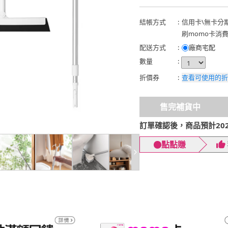
結帳方式
:
信用卡
\
無卡分
刷momo卡消
配送方式
:
廠商宅配
數量
:
折價券
:
查看可使用的折
售完補貨中
訂單確認後，商品預計2026
點點賺