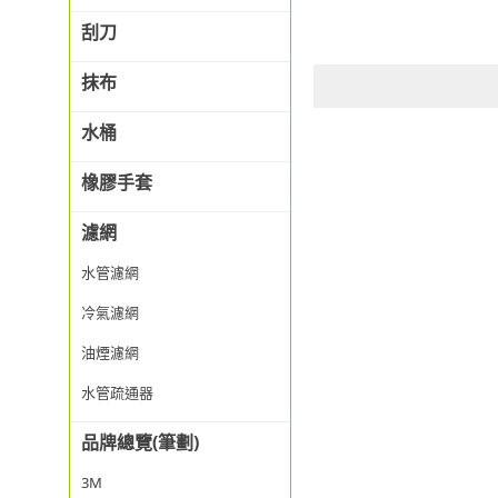
刮刀
抹布
水桶
橡膠手套
濾網
水管濾網
冷氣濾網
油煙濾網
水管疏通器
品牌總覽(筆劃)
3M