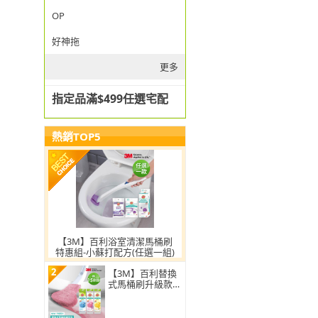
OP
好神拖
更多
指定品滿$499任選宅配
熱銷TOP5
【3M】百利浴室清潔馬桶刷
特惠組-小蘇打配方(任選一組)
2
【3M】百利替換
式馬桶刷升級款
補充包-15刷頭入
(薰衣草/香檸/無
香 可任選)