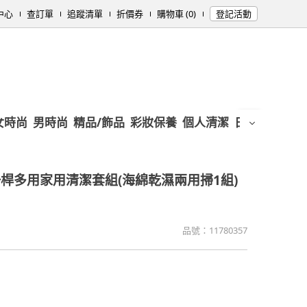
中心
查訂單
追蹤清單
折價券
購物車 (0)
登記活動
女時尚
男時尚
精品/飾品
彩妝保養
個人清潔
日用/紙品
母
桿多用家用清潔套組(海綿乾濕兩用掃1組)
品號：
11780357