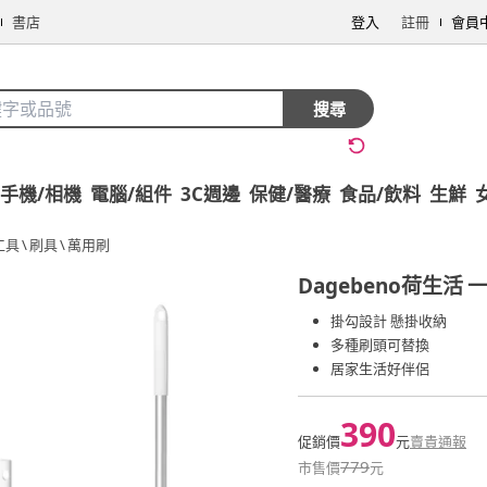
書店
登入
註冊
會員
搜尋
手機/相機
電腦/組件
3C週邊
保健/醫療
食品/飲料
生鮮
工具
\
刷具
\
萬用刷
Dagebeno荷生活
一
掛勾設計 懸掛收納
多種刷頭可替換
居家生活好伴侶
390
促銷價
元
賣貴通報
779
市售價
元