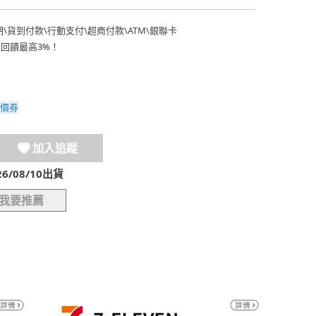
期
\
貨到付款
\
行動支付
\
超商付款
\
ATM
\
銀聯卡
費回饋最高3%！
價券
加入追蹤
/08/10出貨
我要推薦