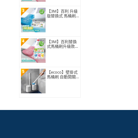
3
【3M】百利 升級
版替換式 馬桶刷
特惠組(可任選2
組)
4
【3M】百利替換
式馬桶刷升級款
補充包-5刷頭入
(薰衣草/香檸/無
香 可任選)
5
【ecoco】壁掛式
馬桶刷 自動開關
蓋 一次性拋棄式3
60°旋轉刷頭 浴室
廁所清潔 附8入刷
頭 替換補充包