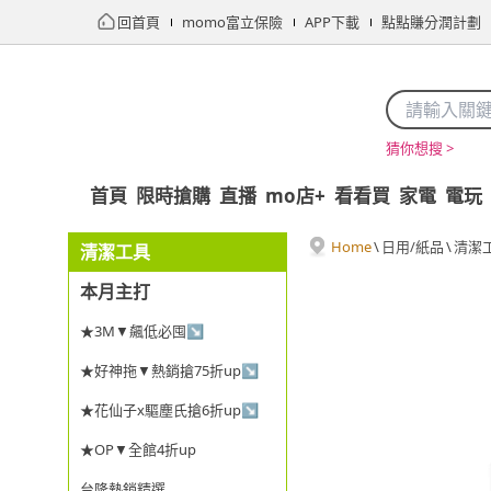
回首頁
momo富立保險
APP下載
點點賺分潤計劃
猜你想搜 >
首頁
限時搶購
直播
mo店+
看看買
家電
電玩
Home
\
日用/紙品
\
清潔
清潔工具
本月主打
★3M▼飆低必囤↘
★好神拖▼熱銷搶75折up↘
★花仙子x驅塵氏搶6折up↘
★OP▼全館4折up
台隆熱銷精選