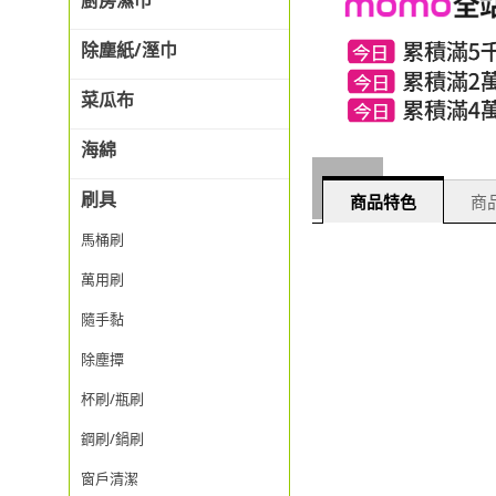
廚房濕巾
除塵紙/溼巾
菜瓜布
海綿
刷具
商品特色
商品
馬桶刷
萬用刷
隨手黏
除塵撢
杯刷/瓶刷
鋼刷/鍋刷
窗戶清潔