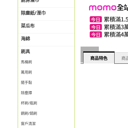
廚房濕巾
除塵紙/溼巾
菜瓜布
海綿
刷具
商品特色
商品
馬桶刷
萬用刷
隨手黏
除塵撢
杯刷/瓶刷
鋼刷/鍋刷
窗戶清潔