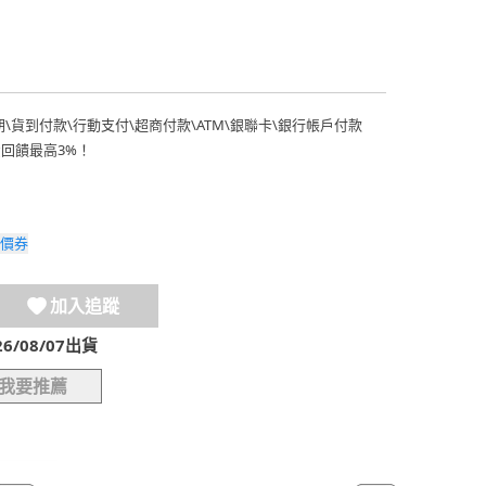
期
\
貨到付款
\
行動支付
\
超商付款
\
ATM
\
銀聯卡
\
銀行帳戶付款
費回饋最高3%！
價券
加入追蹤
/08/07出貨
我要推薦