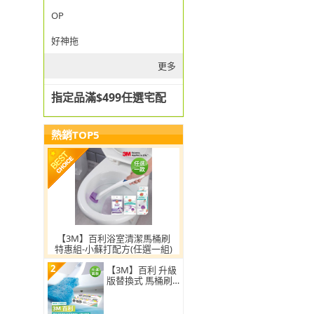
OP
好神拖
更多
指定品滿$499任選宅配
熱銷TOP5
【3M】百利浴室清潔馬桶刷
特惠組-小蘇打配方(任選一組)
2
【3M】百利 升級
版替換式 馬桶刷
特惠組(可任選2
組)