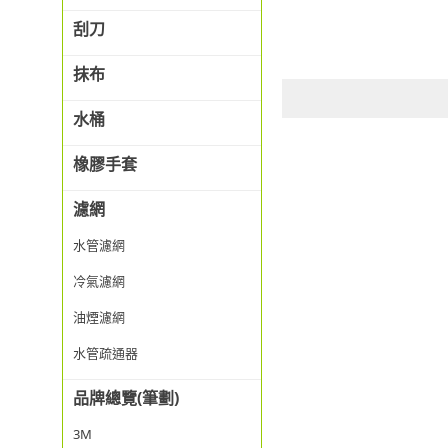
刮刀
抹布
水桶
橡膠手套
濾網
水管濾網
冷氣濾網
油煙濾網
水管疏通器
品牌總覽(筆劃)
3M