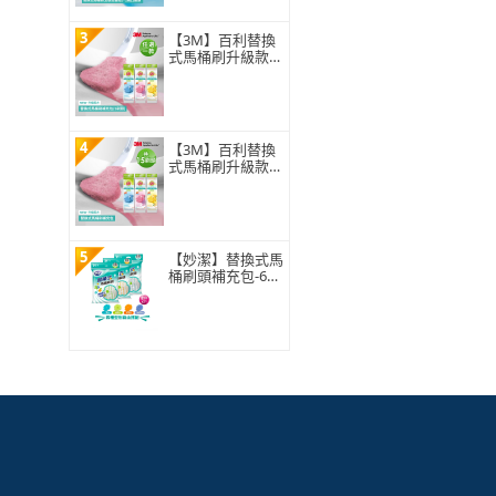
3
【3M】百利替換
式馬桶刷升級款
補充包-5刷頭入
(薰衣草/香檸/無
香 可任選)
4
【3M】百利替換
式馬桶刷升級款
補充包-15刷頭入
(薰衣草/香檸/無
香 可任選)
5
【妙潔】替換式馬
桶刷頭補充包-63
片超值任選組(21
片x3包自由搭配)