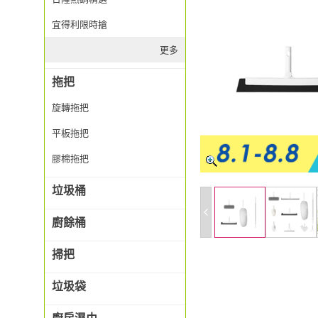
宜得利限時搶
更多
拖把
旋轉拖把
平板拖把
膠棉拖把
垃圾桶
廚餘桶
掃把
垃圾袋