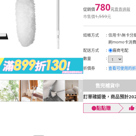
780
促銷價
元
賣貴通報
1,559
市售價
元
結帳方式
:
信用卡
\
無卡分
刷momo卡消
配送方式
:
廠商宅配
數量
:
折價券
:
查看可使用的折
售完補貨中
訂單確認後，商品預計2026
點點賺