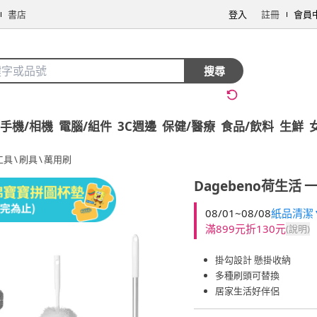
書店
登入
註冊
會員
搜尋
手機/相機
電腦/組件
3C週邊
保健/醫療
食品/飲料
生鮮
工具
\
刷具
\
萬用刷
Dagebeno荷生活
一
08/01~08/08
紙品清潔▼
滿899元折130元
(說明)
掛勾設計 懸掛收納
多種刷頭可替換
居家生活好伴侶