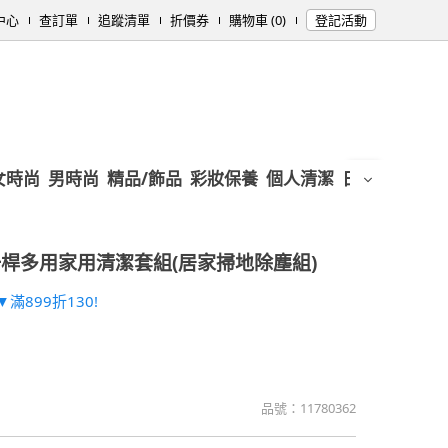
中心
查訂單
追蹤清單
折價券
購物車 (0)
登記活動
女時尚
男時尚
精品/飾品
彩妝保養
個人清潔
日用/紙品
母
桿多用家用清潔套組(居家掃地除塵組)
滿899折130!
品號：
11780362