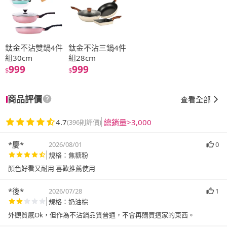
鈦金不沾雙鍋4件
鈦金不沾三鍋4件
組30cm
組28cm
999
999
$
$
商品評價
查看全部
4.7
總銷量>3,000
(396則評價)
*慶*
2026/08/01
0
規格：焦糖粉
顏色好看又耐用 喜歡推薦使用
*後*
2026/07/28
1
規格：奶油棕
外觀質感Ok，但作為不沾鍋品質普通，不會再購買這家的東西。