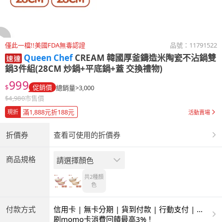
僅此一檔!!美國FDA無毒認證
品號：
11791522
Queen Chef
CREAM 韓國厚釜鑄造米陶瓷不沾鍋雙
鍋3件組(28CM 炒鍋+平底鍋+蓋 交換禮物)
999
$
促銷價
總銷量>3,000
$
4,980
市售價
滿1,888元折188元
現折
活動賣場
折價券
查看可使用的折價券
商品規格
請選擇顏色
共2種
顏
色
付款方式
信用卡 | 無卡分期 | 貨到付款 | 行動支付 | 超
商付款 | ATM | 銀聯卡
刷momo卡消費回饋最高3%！