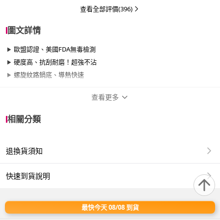
查看全部評價(396)
圖文詳情
歐盟認證、美國FDA無毒檢測
硬度高、抗刮耐磨！超強不沾
螺旋紋路鍋底、導熱快速
查看更多
商品規格
相關分類
品牌名稱
Queen Chef
退換貨須知
尺寸
26cm~29cm
材質
全陶瓷
快速到貨說明
適用於
洗碗機、烘碗機、瓦斯爐、黑晶爐、滷素爐、
最快今天 08/08 到貨
卡式爐