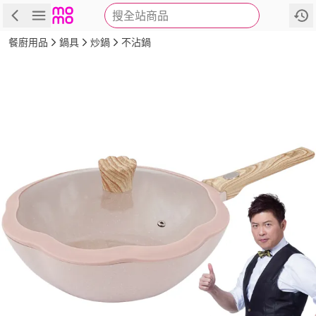
搜全站商品
商品
評價
詳情
規格
推薦
餐廚用品
鍋具
炒鍋
不沾鍋