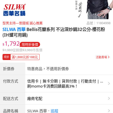
型男主持—曾國城 誠心推薦
品號：
11804998
SILWA 西華
Bellis花瓣系列 不沾深炒鍋32公分-櫻花粉
(IH爐可用鍋)
1,792
$
限時折後價
$
1,980
促銷價
$
3,980
市售價
滿1,888元折188元
現折
活動賣場
折價券
特惠商品，不適用折價券
付款方式
信用卡 | 無卡分期 | 貨到付款 | 行動支付 | 超
商付款 | ATM | 銀聯卡
刷momo卡消費回饋最高3%！
配送方式
廠商宅配
品牌名稱
SILWA 西華
．
追蹤