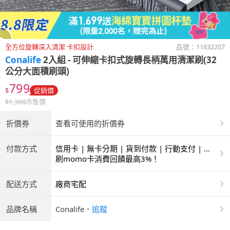
全方位旋轉深入清潔 卡扣設計
品號：
11832207
Conalife
2入組 - 可伸縮卡扣式旋轉長柄萬用清潔刷(32
公分大面積刷頭)
799
$
促銷價
$
1,398
市售價
折價券
查看可使用的折價券
付款方式
信用卡 | 無卡分期 | 貨到付款 | 行動支付 | 超
商付款 | ATM | 銀聯卡
刷momo卡消費回饋最高3%！
配送方式
廠商宅配
品牌名稱
Conalife
．
追蹤