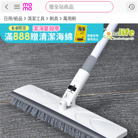
搜全站商品
商品
評價
詳情
規格
推薦
日用/紙品
清潔工具
刷具
萬用刷