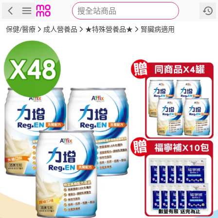
搜全站商品
商品
評價
詳情
規格
推薦
保健/醫療
成人營養品
★特殊營養品★
腎臟病適用