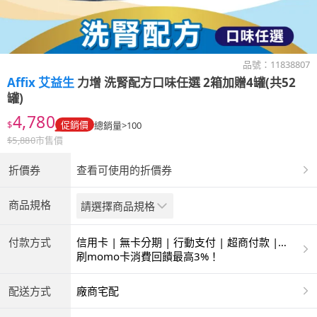
品號：
11838807
Affix 艾益生
力增 洗腎配方口味任選 2箱加贈4罐(共52
罐)
4,780
$
促銷價
總銷量>100
$
5,880
市售價
折價券
查看可使用的折價券
商品規格
請選擇商品規格
付款方式
信用卡 | 無卡分期 | 行動支付 | 超商付款 |
ATM | 銀聯卡
刷momo卡消費回饋最高3%！
配送方式
廠商宅配