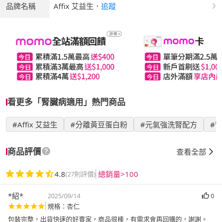
品牌名稱
Affix 艾益生
．
追蹤
看更多「腎臟病適用」熱門商品
#Affix 艾益生
#分離黃豆蛋白粉
#元氣強洗腎配方
#
商品評價
查看全部
4.8
總銷量>100
(27則評價)
*紹*
2025/09/14
0
規格：杏仁
包裝完整，出貨快速的好賣家，商品很棒，有需求會再回購的，謝謝。