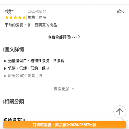
*曉*
2025/08/11
0
規格：原味
平時的營養，會一直購買的商品
查看全部評價(27)
圖文詳情
適量優蛋白、植物性脂肪、含膳食
低磷、低鉀、低鈉、低GI
原廠公司貨 奶素可食
查看更多
商品規格
相關分類
品牌名稱
Affix 艾益生
退換貨須知
類型
飲品、可以管灌
訂單確認後，商品預計2026/08/07出貨