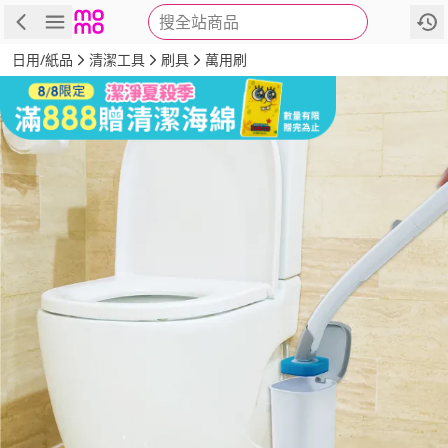
搜全站商品
商品
評價
詳情
規格
推薦
日用/紙品
清潔工具
刷具
萬用刷