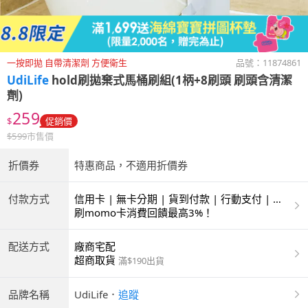
一按即拋 自帶清潔劑 方便衛生
品號：
11874861
UdiLife
hold刷拋棄式馬桶刷組(1柄+8刷頭 刷頭含清潔
劑)
259
$
促銷價
$
599
市售價
折價券
特惠商品，不適用折價券
付款方式
信用卡 | 無卡分期 | 貨到付款 | 行動支付 | 超
商付款 | ATM | 銀聯卡
刷momo卡消費回饋最高3%！
配送方式
廠商宅配
超商取貨
滿$190出貨
品牌名稱
UdiLife
．
追蹤