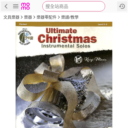
搜全站商品
商品
評價
詳情
規格
推薦
文具樂器
樂器
樂器零配件
樂譜/教學