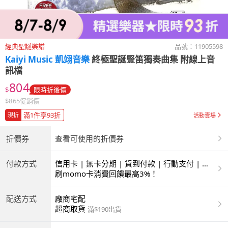
經典聖誕樂譜
品號：
11905598
Kaiyi Music 凱翊音樂
終極聖誕豎笛獨奏曲集 附線上音
訊檔
804
$
限時折後價
$
865
促銷價
滿1件享93折
現折
活動賣場
折價券
查看可使用的折價券
付款方式
信用卡 | 無卡分期 | 貨到付款 | 行動支付 | 超
商付款 | ATM | 銀聯卡
刷momo卡消費回饋最高3%！
配送方式
廠商宅配
超商取貨
滿$190出貨